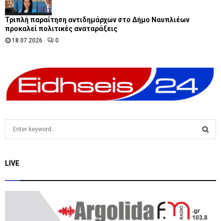
Τριπλή παραίτηση αντιδημάρχων στο Δήμο Ναυπλιέων
προκαλεί πολιτικές αναταράξεις
18.07.2026
0
S
e
a
S
r
LIVE
c
E
h
f
A
o
r
R
: