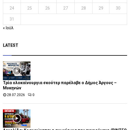
24
25
26
27
28
29
30
31
« Ιούλ
LATEST
Τρία ολοκαίνουργια σκούτερ παρέλαβε o Δήμος Άργους –
Μυκηνών
28.07.2026
0