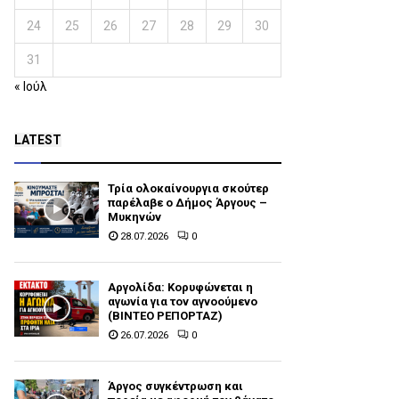
24
25
26
27
28
29
30
31
« Ιούλ
LATEST
Τρία ολοκαίνουργια σκούτερ
παρέλαβε o Δήμος Άργους –
Μυκηνών
28.07.2026
0
Αργολίδα: Κορυφώνεται η
αγωνία για τον αγνοούμενο
(ΒΙΝΤΕΟ ΡΕΠΟΡΤΑΖ)
26.07.2026
0
Άργος συγκέντρωση και