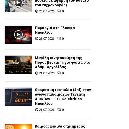
πορεία με αφορμή τον θάνατο
του 20χρονου(vid)
26.07.2026
0
Πυρκαγιά στη Γλυκειά
Ναυπλίου
26.07.2026
0
Μεγάλη κινητοποίηση της
Πυροσβεστικής για φωτιά στο
Αδάμι Αργολίδας
21.07.2026
0
Θεαματική ισοπαλία (4-4) στον
αγώνα παλαιμάχων Τενεάτη
Αθικίων – F.C. Celebrities
Ναυπλίου
21.07.2026
0
Καιρός: Ξεκινά ο τριήμερος