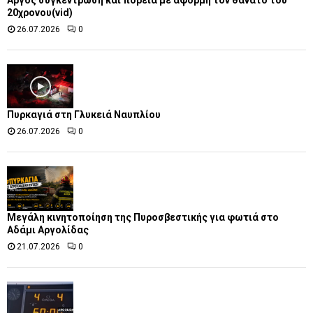
Άργος συγκέντρωση και πορεία με αφορμή τον θάνατο του
20χρονου(vid)
26.07.2026
0
Πυρκαγιά στη Γλυκειά Ναυπλίου
26.07.2026
0
Μεγάλη κινητοποίηση της Πυροσβεστικής για φωτιά στο
Αδάμι Αργολίδας
21.07.2026
0