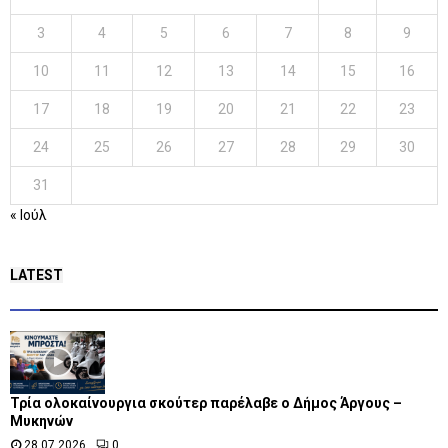
3
4
5
6
7
8
9
10
11
12
13
14
15
16
17
18
19
20
21
22
23
24
25
26
27
28
29
30
31
« Ιούλ
LATEST
Τρία ολοκαίνουργια σκούτερ παρέλαβε o Δήμος Άργους –
Μυκηνών
28.07.2026
0