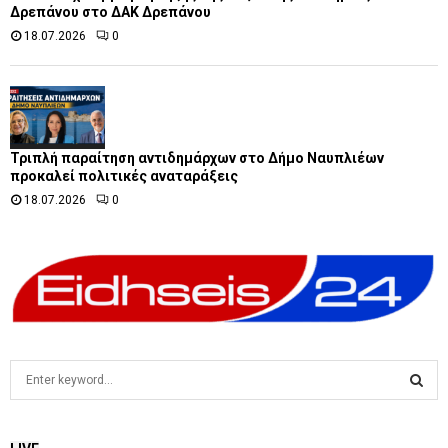
Δρεπάνου στο ΔΑΚ Δρεπάνου
18.07.2026
0
Τριπλή παραίτηση αντιδημάρχων στο Δήμο Ναυπλιέων
προκαλεί πολιτικές αναταράξεις
18.07.2026
0
S
e
a
S
r