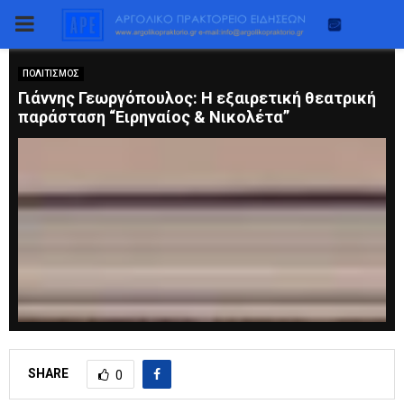
PRIMARY
MENU
ΠΟΛΙΤΙΣΜΟΣ
Γιάννης Γεωργόπουλος: H εξαιρετική θεατρική
παράσταση “Ειρηναίος & Νικολέτα”
SHARE
0