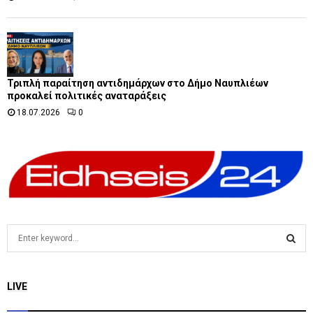
Τριπλή παραίτηση αντιδημάρχων στο Δήμο Ναυπλιέων
προκαλεί πολιτικές αναταράξεις
18.07.2026
0
S
e
a
S
r
LIVE
c
E
h