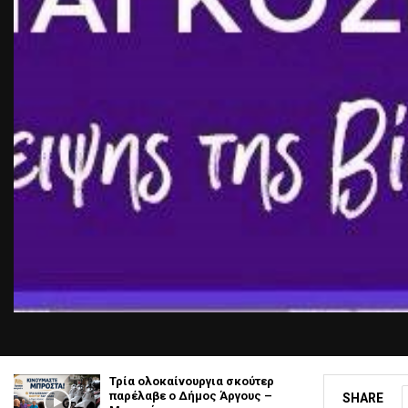
Τρία ολοκαίνουργια σκούτερ
παρέλαβε o Δήμος Άργους –
SHARE