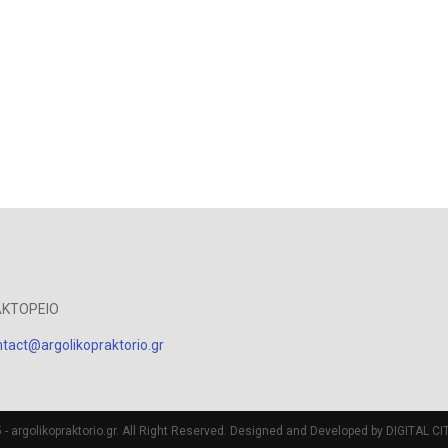
ΑΚΤΟΡΕΙΟ
tact@argolikopraktorio.gr
- argolikopraktorio.gr. All Right Reserved. Designed and Developed by DIGITAL CIT