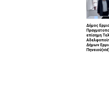
Δήμος Ερμιο
Πραγματοπο
επίσημη Τε
Αδελφοποί
Δήμων Ερμιο
Πηνειού(vid