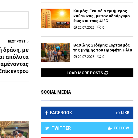
Καιρός: Ξεκινά ο τριήμερος
καύσωνας, με τον υδράργυρο
έως και τους 41°C
20.07.2026
0
NEXT POST
Βασίλης Σιδέρης:Εορτασμός
ή δράση, με
της μνήμης του Προφήτη Ηλία
αι απόλυτα
20.07.2026
0
ραμένοντας
Επίκεντρο»
LOAD MORE POSTS
SOCIAL MEDIA
FACEBOOK
LIKE
TWITTER
FOLLOW