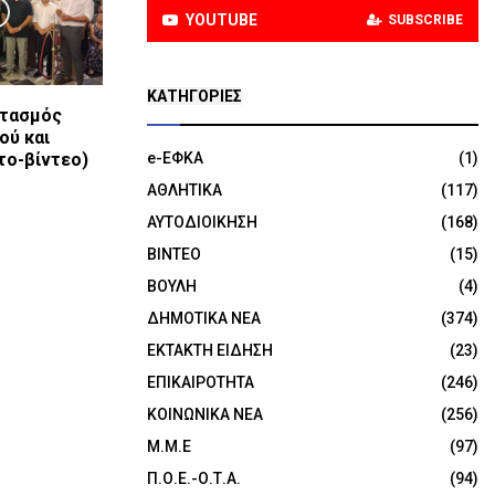
YOUTUBE
SUBSCRIBE
KΑΤΗΓΟΡΊΕΣ
ρτασμός
ού και
το-βίντεο)
e-ΕΦΚΑ
(1)
ΑΘΛΗΤΙΚΑ
(117)
ΑΥΤΟΔΙΟΙΚΗΣΗ
(168)
ΒΙΝΤΕΟ
(15)
ΒΟΥΛΗ
(4)
ΔΗΜΟΤΙΚΑ ΝΕΑ
(374)
ΕΚΤΑΚΤΗ ΕΙΔΗΣΗ
(23)
ΕΠΙΚΑΙΡΟΤΗΤΑ
(246)
ΚΟΙΝΩΝΙΚΑ ΝΕΑ
(256)
Μ.Μ.Ε
(97)
Π.Ο.Ε.-Ο.Τ.Α.
(94)