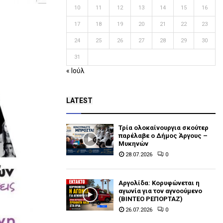
10
11
12
13
14
15
16
17
18
19
20
21
22
23
24
25
26
27
28
29
30
31
« Ιούλ
LATEST
Τρία ολοκαίνουργια σκούτερ
παρέλαβε o Δήμος Άργους –
Μυκηνών
28.07.2026
0
Αργολίδα: Κορυφώνεται η
αγωνία για τον αγνοούμενο
(ΒΙΝΤΕΟ ΡΕΠΟΡΤΑΖ)
26.07.2026
0