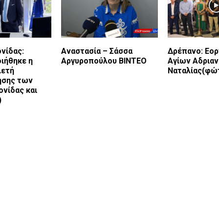
νίδας:
Αναστασία – Σάσσα
Δρέπανο: Εο
ιήθηκε η
Αργυροπούλου ΒΙΝΤΕΟ
Αγίων Αδριαν
λετή
Ναταλίας(φώ
ησης των
νίδας και
)