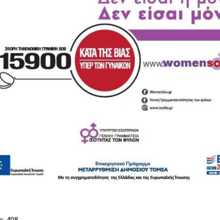
s:
408