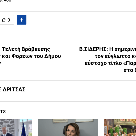
0
: Τελετή Βράβευσης
B.ΣΙΔΕΡΗΣ: Η σημεριν
 και Φορέων του Δήμου
τον εύγλωττο κ
ν
εύστοχο τίτλο «Πα
στο 
Σ ΔΡΙΤΣΑΣ
STS