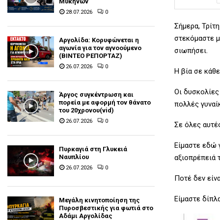
Μυκηνών
28.07.2026
0
Σήμερα, Τρίτ
στεκόμαστε μ
Αργολίδα: Κορυφώνεται η
αγωνία για τον αγνοούμενο
σιωπήσει.
(ΒΙΝΤΕΟ ΡΕΠΟΡΤΑΖ)
26.07.2026
0
Η βία σε κάθε
Οι δυσκολίες
Άργος συγκέντρωση και
πορεία με αφορμή τον θάνατο
πολλές γυναί
του 20χρονου(vid)
26.07.2026
0
Σε όλες αυτές
Είμαστε εδώ 
Πυρκαγιά στη Γλυκειά
Ναυπλίου
αξιοπρέπειά τ
26.07.2026
0
Ποτέ δεν είνα
Είμαστε δίπλ
Μεγάλη κινητοποίηση της
Πυροσβεστικής για φωτιά στο
Αδάμι Αργολίδας