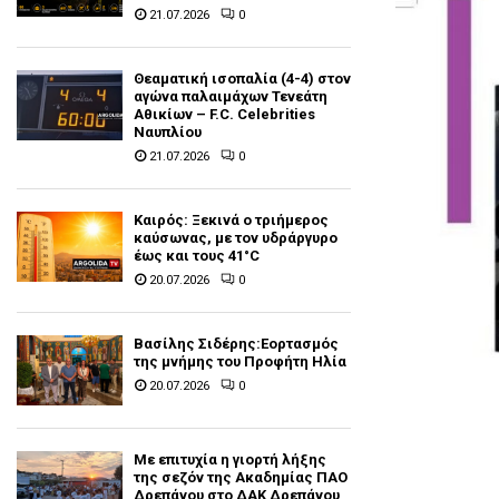
21.07.2026
0
Θεαματική ισοπαλία (4-4) στον
αγώνα παλαιμάχων Τενεάτη
Αθικίων – F.C. Celebrities
Ναυπλίου
21.07.2026
0
Καιρός: Ξεκινά ο τριήμερος
καύσωνας, με τον υδράργυρο
έως και τους 41°C
20.07.2026
0
Βασίλης Σιδέρης:Εορτασμός
της μνήμης του Προφήτη Ηλία
20.07.2026
0
Με επιτυχία η γιορτή λήξης
της σεζόν της Ακαδημίας ΠΑΟ
Δρεπάνου στο ΔΑΚ Δρεπάνου