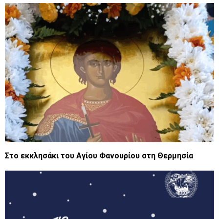
Στο εκκλησάκι του Αγίου Φανουρίου στη Θερμησία