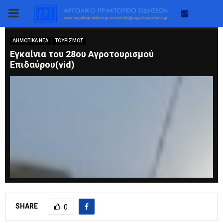
PRIMARY
MENU
ΔΗΜΟΤΙΚΑ ΝΕΑ
ΤΟΥΡΙΣΜΟΣ
Εγκαίνια του 28ου Αγροτουρισμού
Επιδαύρου(vid)
SHARE
0