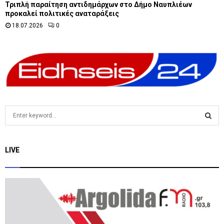
Τριπλή παραίτηση αντιδημάρχων στο Δήμο Ναυπλιέων
προκαλεί πολιτικές αναταράξεις
18.07.2026
0
S
e
a
S
r
LIVE
c
E
h
f
A
o
r
R
:
C