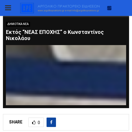
PRIMARY
MENU
ΔΗΜΟΤΙΚΑ ΝΕΑ
Εκτός “ΝΕΑΣ ΕΠΟΧΗΣ” ο Κωνσταντίνος
Νικολάου
SHARE
0