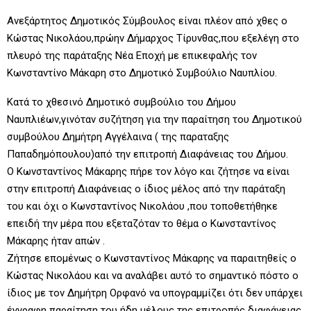
Ανεξάρτητος Δημοτικός Σύμβουλος είναι πλέον από χθες ο
Κώστας Νικολάου,πρώην Δήμαρχος Τίρυνθας,που εξελέγη στο
πλευρό της παράταξης Νέα Εποχή με επικεφαλής τον
Κωνσταντίνο Μάκαρη στο Δημοτικό Συμβούλιο Ναυπλίου.
Κατά το χθεσινό Δημοτικό συμβούλιο του Δήμου
Ναυπλιέων,γινόταν συζήτηση για την παραίτηση του Δημοτικού
συμβούλου Δημήτρη Αγγέλαινα ( της παραταξης
Παπαδημόπουλου)από την επιτροπή Διαφάνειας του Δήμου.
Ο Κωνσταντίνος Μάκαρης πήρε τον λόγο και ζήτησε να είναι
στην επιτροπή Διαφάνειας ο ίδιος μέλος από την παράταξη
του και όχι ο Κωνσταντίνος Νικολάου ,που τοποθετήθηκε
επειδή την μέρα που εξεταζόταν το θέμα ο Κωνσταντίνος
Μάκαρης ήταν απών .
Ζήτησε επομένως ο Κωνσταντίνος Μάκαρης να παραιτηθείς ο
Κώστας Νικολάου και να αναλάβει αυτό το σημαντικό πόστο ο
ίδιος με τον Δημήτρη Ορφανό να υπογραμμίζει ότι δεν υπάρχει
έγγραφη παραίτηση του ήδη μέλους της επιτροπής διαφάνειας