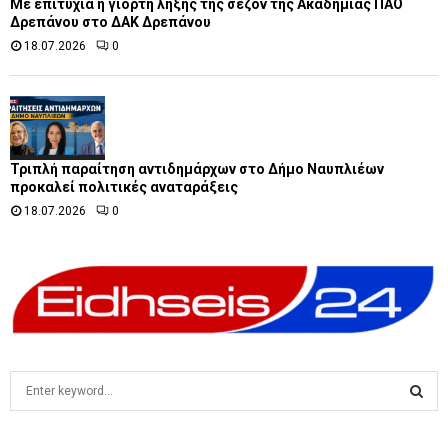
Με επιτυχία η γιορτή λήξης της σεζόν της Ακαδημίας ΠΑΟ
Δρεπάνου στο ΔΑΚ Δρεπάνου
18.07.2026
0
Τριπλή παραίτηση αντιδημάρχων στο Δήμο Ναυπλιέων
προκαλεί πολιτικές αναταράξεις
18.07.2026
0
S
e
a
S
r