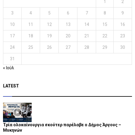
1
2
3
4
5
6
7
8
9
10
11
12
13
14
15
16
17
18
19
20
21
22
23
24
25
26
27
28
29
30
31
« Ιούλ
LATEST
Τρία ολοκαίνουργια σκούτερ παρέλαβε o Δήμος Άργους –
Μυκηνών