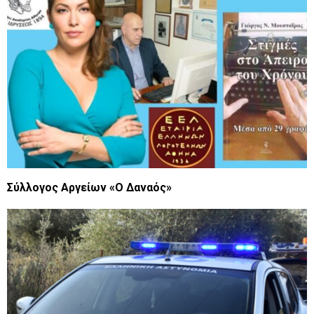
Σύλλογος Αργείων «Ο Δαναός»