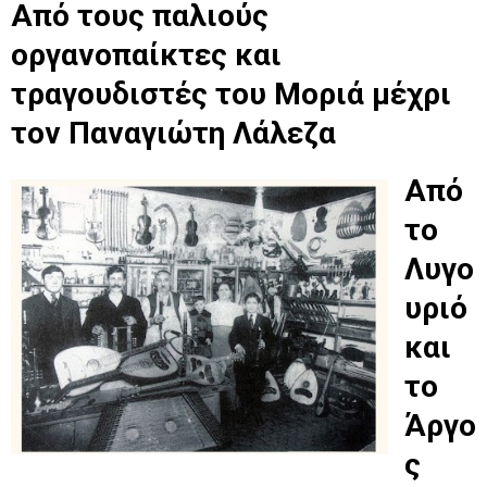
Από τους παλιούς
οργανοπαίκτες και
τραγουδιστές του Μοριά μέχρι
τον Παναγιώτη Λάλεζα
Από
το
Λυγο
υριό
και
το
Άργο
ς