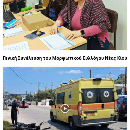
Γενική Συνέλευση του Μορφωτικού Συλλόγου Νέας Κίου