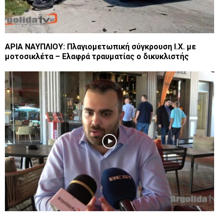
ΑΡΙΑ ΝΑΥΠΛΙΟΥ: Πλαγιομετωπική σύγκρουση Ι.Χ. με
μοτοσικλέτα – Ελαφρά τραυματίας ο δικυκλιστής