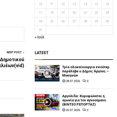
10
11
12
13
14
15
16
17
18
19
20
21
22
23
24
25
26
27
28
29
30
31
« Ιούλ
LATEST
NEXT POST
 Δημοτικού
λιέων(vid)
Τρία ολοκαίνουργια σκούτερ
παρέλαβε o Δήμος Άργους –
Μυκηνών
28.07.2026
0
Αργολίδα: Κορυφώνεται η
αγωνία για τον αγνοούμενο
(ΒΙΝΤΕΟ ΡΕΠΟΡΤΑΖ)
26.07.2026
0