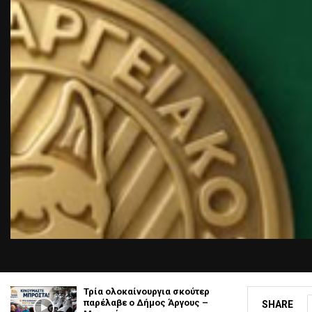
Τρία ολοκαίνουργια σκούτερ
παρέλαβε o Δήμος Άργους –
SHARE