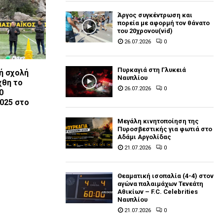
Άργος συγκέντρωση και
πορεία με αφορμή τον θάνατο
του 20χρονου(vid)
26.07.2026
0
Πυρκαγιά στη Γλυκειά
ή σχολή
Ναυπλίου
χθη το
26.07.2026
0
0
025 στο
Μεγάλη κινητοποίηση της
Πυροσβεστικής για φωτιά στο
Αδάμι Αργολίδας
21.07.2026
0
Θεαματική ισοπαλία (4-4) στον
αγώνα παλαιμάχων Τενεάτη
Αθικίων – F.C. Celebrities
Ναυπλίου
21.07.2026
0