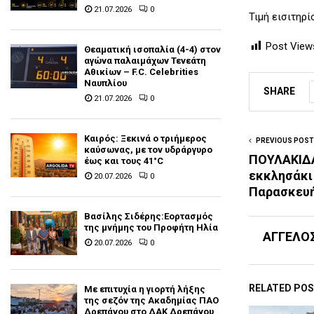
21.07.2026
0
Τιμή εισιτηρί
Post View
Θεαματική ισοπαλία (4-4) στον
αγώνα παλαιμάχων Τενεάτη
Αθικίων – F.C. Celebrities
Ναυπλίου
SHARE
21.07.2026
0
Καιρός: Ξεκινά ο τριήμερος
PREVIOUS POST
καύσωνας, με τον υδράργυρο
ΠΟΥΛΑΚΙΔΑ
έως και τους 41°C
εκκλησάκι
20.07.2026
0
Παρασκευή
Βασίλης Σιδέρης:Εορτασμός
της μνήμης του Προφήτη Ηλία
ΑΓΓΕΛΟ
20.07.2026
0
RELATED PO
Με επιτυχία η γιορτή λήξης
της σεζόν της Ακαδημίας ΠΑΟ
Δρεπάνου στο ΔΑΚ Δρεπάνου