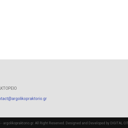
ΑΚΤΟΡΕΙΟ
tact@argolikopraktorio.gr
- argolikopraktorio.gr. All Right Reserved. Designed and Developed by DIGITAL CIT