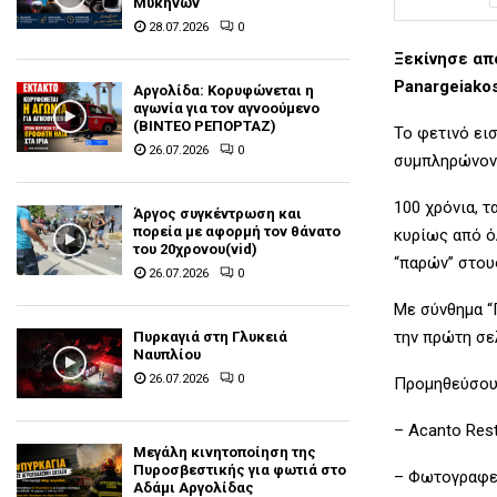
Μυκηνών
28.07.2026
0
Ξεκίνησε απ
Panargeiakos
Αργολίδα: Κορυφώνεται η
αγωνία για τον αγνοούμενο
(ΒΙΝΤΕΟ ΡΕΠΟΡΤΑΖ)
Το φετινό ει
26.07.2026
0
συμπληρώνοντ
100 χρόνια, 
Άργος συγκέντρωση και
πορεία με αφορμή τον θάνατο
κυρίως από ό
του 20χρονου(vid)
“παρών” στου
26.07.2026
0
Με σύνθημα “
την πρώτη σε
Πυρκαγιά στη Γλυκειά
Ναυπλίου
26.07.2026
0
Προμηθεύσου 
– Acanto Rest
Μεγάλη κινητοποίηση της
Πυροσβεστικής για φωτιά στο
– Φωτογραφε
Αδάμι Αργολίδας