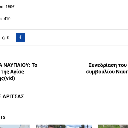
ου: 150€.
s:
410
0
 ΝΑΥΠΛΙΟΥ: Το
Συνεδρίαση του
 της Αγίας
συμβουλίου Ναυπ
ς(vid)
Σ ΔΡΙΤΣΑΣ
STS