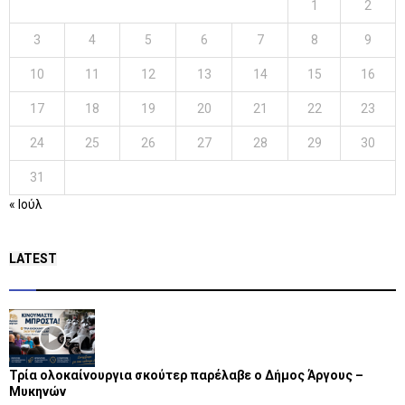
1
2
3
4
5
6
7
8
9
10
11
12
13
14
15
16
17
18
19
20
21
22
23
24
25
26
27
28
29
30
31
« Ιούλ
LATEST
Τρία ολοκαίνουργια σκούτερ παρέλαβε o Δήμος Άργους –
Μυκηνών