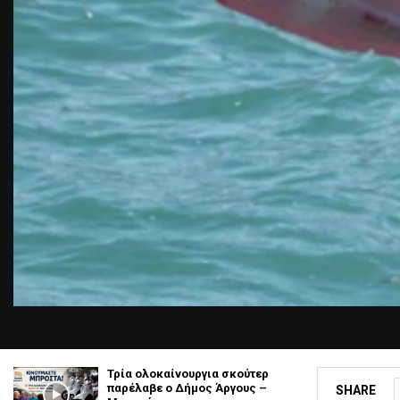
Τρία ολοκαίνουργια σκούτερ
παρέλαβε o Δήμος Άργους –
SHARE