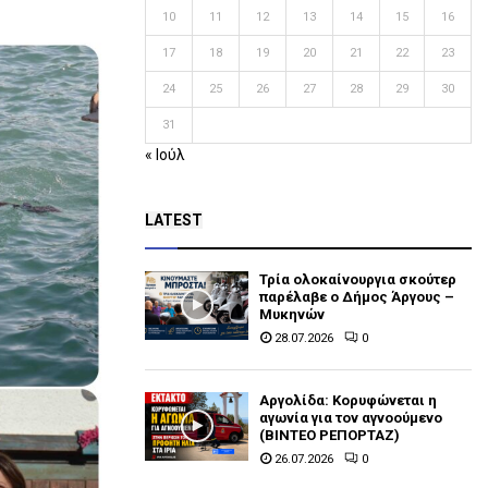
10
11
12
13
14
15
16
17
18
19
20
21
22
23
24
25
26
27
28
29
30
31
« Ιούλ
LATEST
Τρία ολοκαίνουργια σκούτερ
παρέλαβε o Δήμος Άργους –
Μυκηνών
28.07.2026
0
Αργολίδα: Κορυφώνεται η
αγωνία για τον αγνοούμενο
(ΒΙΝΤΕΟ ΡΕΠΟΡΤΑΖ)
26.07.2026
0