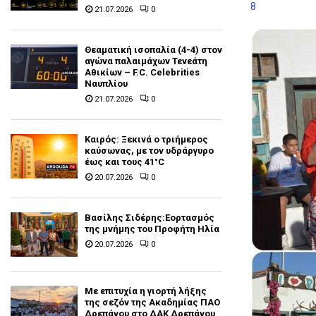
8
21.07.2026
0
Θεαματική ισοπαλία (4-4) στον
αγώνα παλαιμάχων Τενεάτη
Αθικίων – F.C. Celebrities
Ναυπλίου
21.07.2026
0
Καιρός: Ξεκινά ο τριήμερος
καύσωνας, με τον υδράργυρο
έως και τους 41°C
20.07.2026
0
Βασίλης Σιδέρης:Εορτασμός
της μνήμης του Προφήτη Ηλία
20.07.2026
0
Με επιτυχία η γιορτή λήξης
της σεζόν της Ακαδημίας ΠΑΟ
Δρεπάνου στο ΔΑΚ Δρεπάνου