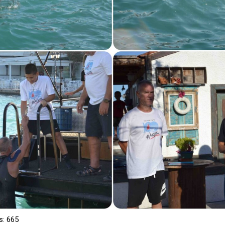
s:
665