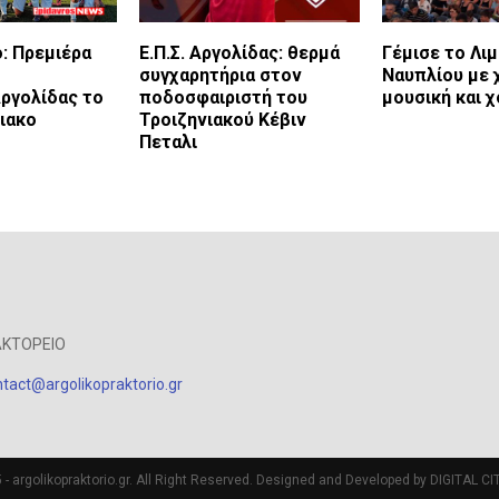
: Πρεμιέρα
Ε.Π.Σ. Αργολίδας: θερμά
Γέμισε το Λιμ
συγχαρητήρια στον
Ναυπλίου με
ργολίδας το
ποδοσφαιριστή του
μουσική και 
ιακο
Τροιζηνιακού Κέβιν
Πεταλι
ΑΚΤΟΡΕΙΟ
tact@argolikopraktorio.gr
- argolikopraktorio.gr. All Right Reserved. Designed and Developed by DIGITAL CIT