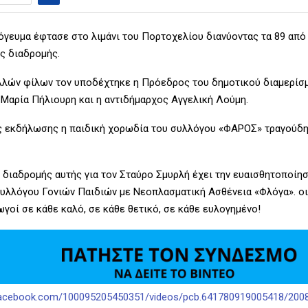
όγευμα έφτασε στο λιμάνι του Πορτοχελίου διανύοντας τα 89 από
ης διαδρομής.
λών φίλων τον υποδέχτηκε η Πρόεδρος του δημοτικού διαμερίσ
Μαρία Πήλιουρη και η αντιδήμαρχος Αγγελική Λούμη.
ς εκδήλωσης η παιδική χορωδία του συλλόγου «ΦΑΡΟΣ» τραγούδη
 διαδρομής αυτής για τον Σταύρο Σμυρλή έχει την ευαισθητοποίησ
Συλλόγου Γονιών Παιδιών με Νεοπλασματική Ασθένεια «Φλόγα». οι
γοί σε κάθε καλό, σε κάθε θετικό, σε κάθε ευλογημένο!
facebook.com/100095205450351/videos/pcb.641780919005418/200