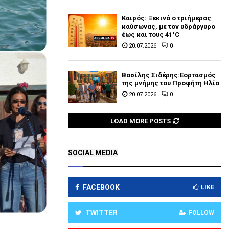
Καιρός: Ξεκινά ο τριήμερος
καύσωνας, με τον υδράργυρο
έως και τους 41°C
20.07.2026
0
Βασίλης Σιδέρης:Εορτασμός
της μνήμης του Προφήτη Ηλία
20.07.2026
0
LOAD MORE POSTS
SOCIAL MEDIA
FACEBOOK
LIKE
TWITTER
FOLLOW