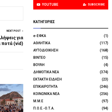
YOUTUBE
SUBSCRIBE
KΑΤΗΓΟΡΊΕΣ
NEXT POST
e-ΕΦΚΑ
(1)
λήψεις για
 ποτά (vid)
ΑΘΛΗΤΙΚΑ
(117)
ΑΥΤΟΔΙΟΙΚΗΣΗ
(168)
ΒΙΝΤΕΟ
(15)
ΒΟΥΛΗ
(4)
ΔΗΜΟΤΙΚΑ ΝΕΑ
(374)
ΕΚΤΑΚΤΗ ΕΙΔΗΣΗ
(23)
ΕΠΙΚΑΙΡΟΤΗΤΑ
(246)
ΚΟΙΝΩΝΙΚΑ ΝΕΑ
(256)
Μ.Μ.Ε
(97)
Π.Ο.Ε.-Ο.Τ.Α.
(94)