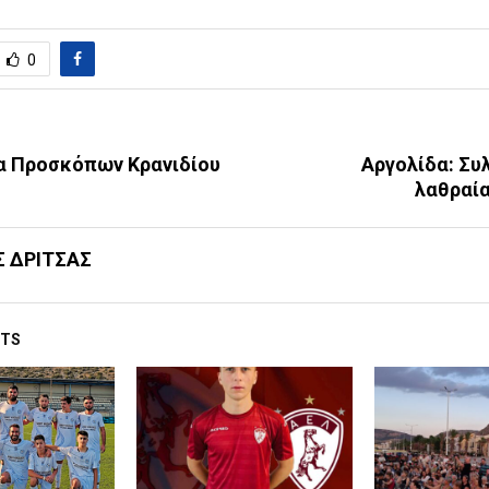
0
α Προσκόπων Κρανιδίου
Αργολίδα: Συλ
λαθραία
Σ ΔΡΙΤΣΑΣ
STS