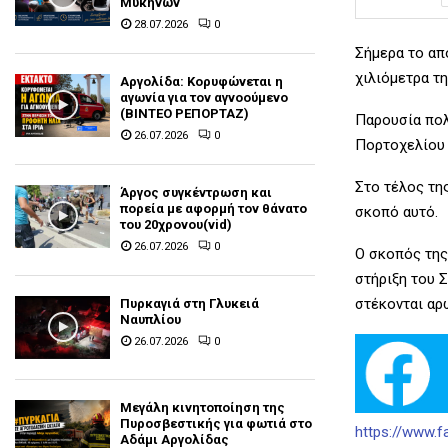
Μυκηνών
28.07.2026
0
Σήμερα το απ
χιλιόμετρα τ
Αργολίδα: Κορυφώνεται η
αγωνία για τον αγνοούμενο
(ΒΙΝΤΕΟ ΡΕΠΟΡΤΑΖ)
Παρουσία πολ
26.07.2026
0
Πορτοχελίου 
Στο τέλος τη
Άργος συγκέντρωση και
πορεία με αφορμή τον θάνατο
σκοπό αυτό.
του 20χρονου(vid)
26.07.2026
0
Ο σκοπός της
στήριξη του 
στέκονται αρω
Πυρκαγιά στη Γλυκειά
Ναυπλίου
26.07.2026
0
Μεγάλη κινητοποίηση της
Πυροσβεστικής για φωτιά στο
https://www.
Αδάμι Αργολίδας