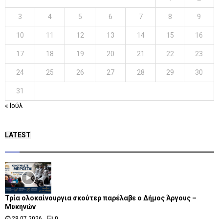
3
4
5
6
7
8
9
10
11
12
13
14
15
16
17
18
19
20
21
22
23
24
25
26
27
28
29
30
31
« Ιούλ
LATEST
Τρία ολοκαίνουργια σκούτερ παρέλαβε o Δήμος Άργους –
Μυκηνών
28.07.2026
0