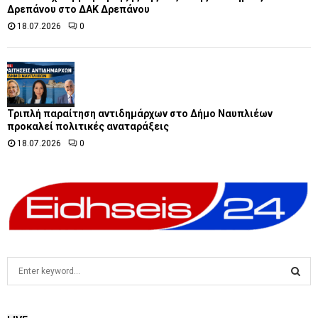
Δρεπάνου στο ΔΑΚ Δρεπάνου
18.07.2026
0
Τριπλή παραίτηση αντιδημάρχων στο Δήμο Ναυπλιέων
προκαλεί πολιτικές αναταράξεις
18.07.2026
0
S
e
a
S
r