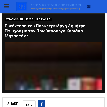
PRIMARY
MENU
ΑΥΤΟΔΙΟΙΚΗΣΗ
Μ.Μ.Ε
Π.Ο.Ε.-Ο.Τ.Α.
Συνάντηση του Περιφερειάρχη Δημήτρη
Πτωχού με τον Πρωθυπουργό Κυριάκο
Μητσοτάκη
SHARE
0