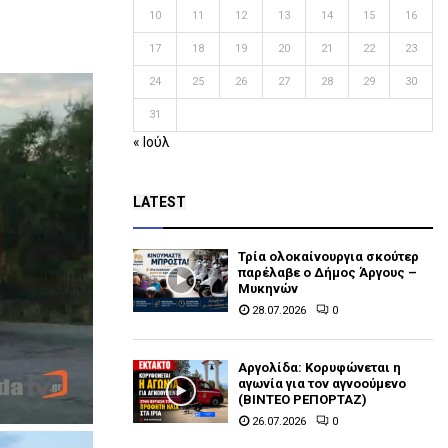
10
11
12
13
14
15
16
17
18
19
20
21
22
23
24
25
26
27
28
29
30
31
« Ιούλ
LATEST
Τρία ολοκαίνουργια σκούτερ
παρέλαβε o Δήμος Άργους –
Μυκηνών
28.07.2026
0
Αργολίδα: Κορυφώνεται η
αγωνία για τον αγνοούμενο
(ΒΙΝΤΕΟ ΡΕΠΟΡΤΑΖ)
26.07.2026
0