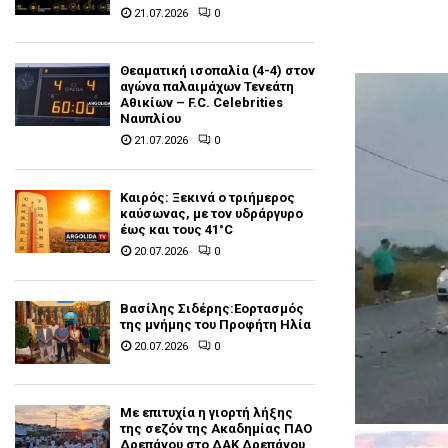
21.07.2026
0
Θεαματική ισοπαλία (4-4) στον
αγώνα παλαιμάχων Τενεάτη
Αθικίων – F.C. Celebrities
Ναυπλίου
21.07.2026
0
Καιρός: Ξεκινά ο τριήμερος
καύσωνας, με τον υδράργυρο
έως και τους 41°C
20.07.2026
0
Βασίλης Σιδέρης:Εορτασμός
της μνήμης του Προφήτη Ηλία
20.07.2026
0
Με επιτυχία η γιορτή λήξης
της σεζόν της Ακαδημίας ΠΑΟ
Δρεπάνου στο ΔΑΚ Δρεπάνου