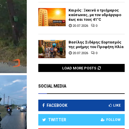
Καιρός: Ξεκινά ο τριήμερος
καύσωνας, με τον υδράργυρο
έως και τους 41°C
20.07.2026
0
Βασίλης Σιδέρης:Εορτασμός
της μνήμης του Προφήτη Ηλία
20.07.2026
0
LOAD MORE POSTS
SOCIAL MEDIA
FACEBOOK
LIKE
TWITTER
FOLLOW