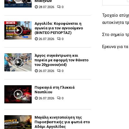
Μυκηνών
28.07.2026
0
Τροχαίο ατύχ
αυτοκίνητα τ
Αργολίδα: Κορυφώνεται η
αγωνία για τον αγνοούμενο
(ΒΙΝΤΕΟ ΡΕΠΟΡΤΑΖ)
Στο σημείο τ
26.07.2026
0
Ερευνα για τα
Άργος συγκέντρωση και
πορεία με αφορμή τον θάνατο
του 20χρονου(vid)
26.07.2026
0
Πυρκαγιά στη Γλυκειά
Ναυπλίου
26.07.2026
0
Μεγάλη κινητοποίηση της
Πυροσβεστικής για φωτιά στο
Αδάμι Αργολίδας