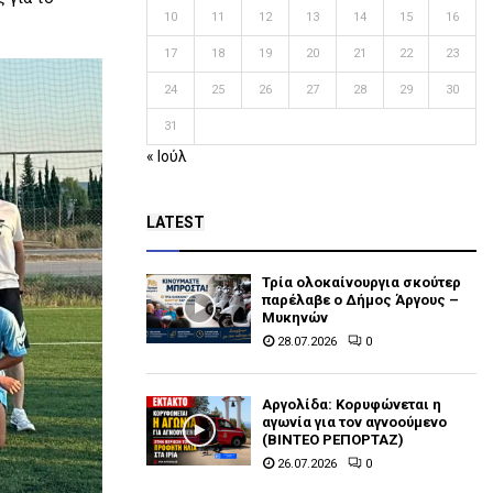
10
11
12
13
14
15
16
17
18
19
20
21
22
23
24
25
26
27
28
29
30
31
« Ιούλ
LATEST
Τρία ολοκαίνουργια σκούτερ
παρέλαβε o Δήμος Άργους –
Μυκηνών
28.07.2026
0
Αργολίδα: Κορυφώνεται η
αγωνία για τον αγνοούμενο
(ΒΙΝΤΕΟ ΡΕΠΟΡΤΑΖ)
26.07.2026
0