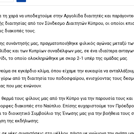
ε τη χαρά να υποδεχτούμε στην Αργολίδα διαιτητές και παράγοντε
ς διαιτησίας από τον Σύνδεσμο Διαιτητών Κύπρου, οι οποίοι επι
ις διακοπές τους.
της συνάντησής μας, πραγματοποιήθηκε φιλικός αγώνας μεταξύ τω
λίδας και των Κυπρίων συναδέλφων μας, σε ένα ιδιαίτερα ανταγων
ίδι, το οποίο ολοκληρώθηκε με σκορ 2-1 υπέρ της ομάδας μας.
εύμα σε εγκάρδιο κλίμα, όπου είχαμε την ευκαιρία να ανταλλάξου
ς γύρω από τη διαιτησία του ποδοσφαίρου, ενισχύοντας τους δεσμ
ίας που μας ενώνουν.
 θερμά τους φίλους μας από την Κύπρο για την παρουσία τους και
ορφες διακοπές στο Ναύπλιο. Επίσης ευχαριστούμε τον Πρόεδρο
ι το διοικητικό Συμβούλιο της Ένωσης μας για την βοήθεια τους 
ση της εκδήλωσης.
 σε νέες συναντήσεις στο μέλλον, πάντα με γνώμονα την αγάπη μας