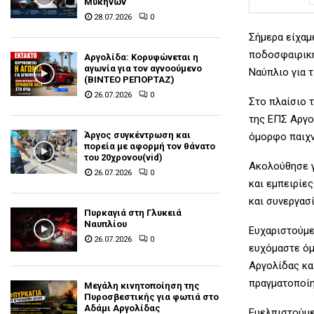
Μυκηνών
28.07.2026
0
Σήμερα είχαμ
ποδοσφαιρική
Αργολίδα: Κορυφώνεται η
αγωνία για τον αγνοούμενο
Ναύπλιο για τ
(ΒΙΝΤΕΟ ΡΕΠΟΡΤΑΖ)
26.07.2026
0
Στο πλαίσιο 
της ΕΠΣ Αργο
Άργος συγκέντρωση και
όμορφο παιχν
πορεία με αφορμή τον θάνατο
του 20χρονου(vid)
Ακολούθησε γ
26.07.2026
0
και εμπειρίε
και συνεργασ
Πυρκαγιά στη Γλυκειά
Ναυπλίου
Ευχαριστούμε
26.07.2026
0
ευχόμαστε όμ
Αργολίδας κα
πραγματοποίη
Μεγάλη κινητοποίηση της
Πυροσβεστικής για φωτιά στο
Αδάμι Αργολίδας
Ευελπιστούμε