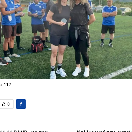
s:
117
0