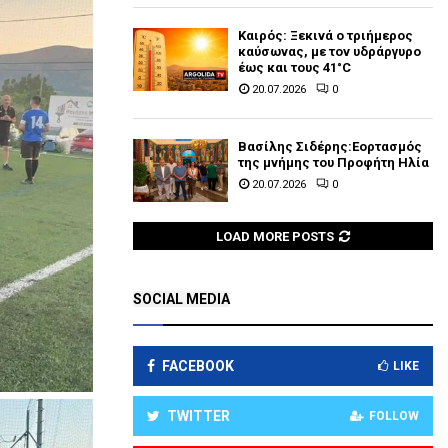
Καιρός: Ξεκινά ο τριήμερος
καύσωνας, με τον υδράργυρο
έως και τους 41°C
20.07.2026
0
Βασίλης Σιδέρης:Εορτασμός
της μνήμης του Προφήτη Ηλία
20.07.2026
0
LOAD MORE POSTS
SOCIAL MEDIA
FACEBOOK
LIKE
TWITTER
FOLLOW