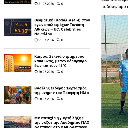
21.07.2026
0
ποδόσφαιρο κ
Θεαματική ισοπαλία (4-4) στον
αγώνα παλαιμάχων Τενεάτη
Αθικίων – F.C. Celebrities
Ναυπλίου
21.07.2026
0
Καιρός: Ξεκινά ο τριήμερος
καύσωνας, με τον υδράργυρο
έως και τους 41°C
20.07.2026
0
Βασίλης Σιδέρης:Εορτασμός
της μνήμης του Προφήτη Ηλία
20.07.2026
0
Με επιτυχία η γιορτή λήξης
της σεζόν της Ακαδημίας ΠΑΟ
Δρεπάνου στο ΔΑΚ Δρεπάνου