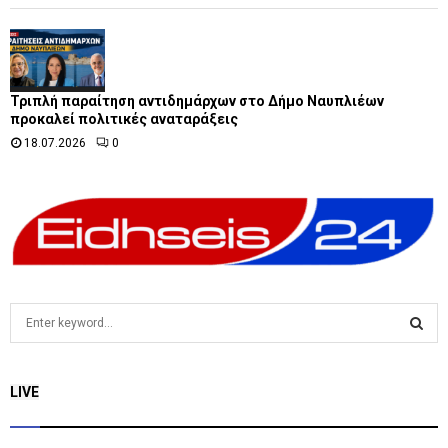
Τριπλή παραίτηση αντιδημάρχων στο Δήμο Ναυπλιέων
προκαλεί πολιτικές αναταράξεις
18.07.2026
0
S
e
a
S
r
LIVE
c
E
h
f
A