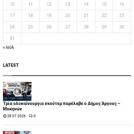
10
11
12
13
14
15
16
17
18
19
20
21
22
23
24
25
26
27
28
29
30
31
« Ιούλ
LATEST
Τρία ολοκαίνουργια σκούτερ παρέλαβε o Δήμος Άργους –
Μυκηνών
28.07.2026
0