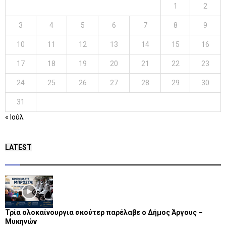
1
2
3
4
5
6
7
8
9
10
11
12
13
14
15
16
17
18
19
20
21
22
23
24
25
26
27
28
29
30
31
« Ιούλ
LATEST
Τρία ολοκαίνουργια σκούτερ παρέλαβε o Δήμος Άργους –
Μυκηνών