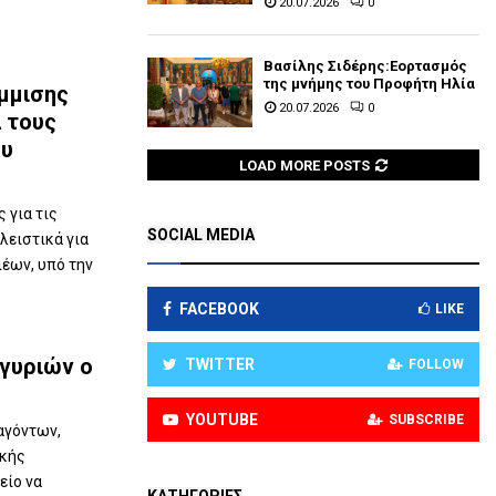
20.07.2026
0
Βασίλης Σιδέρης:Εορτασμός
της μνήμης του Προφήτη Ηλία
άμμισης
20.07.2026
0
α τους
ου
LOAD MORE POSTS
 για τις
SOCIAL MEDIA
λειστικά για
έων, υπό την
FACEBOOK
LIKE
γυριών ο
TWITTER
FOLLOW
YOUTUBE
SUBSCRIBE
αγόντων,
ικής
είο να