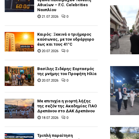
Αθικίων – F.C. Celebrities
Ναυπλίου
21.07.2026
0
Καιρός: Ξεκινά ο τριήμερος
καύσωνας, με τον υδράργυρο
έως και τους 41°C
20.07.2026
0
Βασίλης Σιδέρης:Εορτασμός
της μνήμης του Προφήτη Ηλία
20.07.2026
0
Με επιτυχία η γιορτή λήξης
της σεζόν της Ακαδημίας ΠΑΟ
Δρεπάνου στο ΔΑΚ Δρεπάνου
18.07.2026
0
Τριπλή παραίτηση