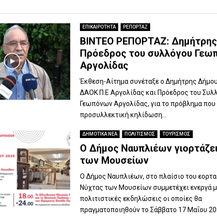
ΕΠΙΚΑΙΡΟΤΗΤΑ
ΡΕΠΟΡΤΑΖ
ΒΙΝΤΕΟ ΡΕΠΟΡΤΑΖ: Δημήτρης
Πρόεδρος του συλλόγου Γεω
Αργολίδας
Έκθεση-Αίτημα συνέταξε ο Δημήτρης Δήμου,
ΔΑΟΚ Π.Ε Αργολίδας και Πρόεδρος του Συλ
Γεωπόνων Αργολίδας, για το πρόβλημα που
προσυλλεκτική κηλίδωση...
ΔΗΜΟΤΙΚΑ ΝΕΑ
ΠΟΛΙΤΙΣΜΟΣ
ΤΟΥΡΙΣΜΟΣ
Ο Δήμος Ναυπλιέων γιορτάζει
των Μουσείων
Ο Δήμος Ναυπλιέων, στο πλαίσιο του εορτ
Νύχτας των Μουσείων συμμετέχει ενεργά μ
πολιτιστικές εκδηλώσεις οι οποίες θα
πραγματοποιηθούν το Σάββατο 17 Μαΐου 202