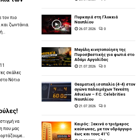
Πυρκαγιά στη Γλυκειά
 τον πιο
Ναυπλίου
 και ζωντάνια.
26.07.2026
0
...
Μεγάλη κινητοποίηση της
Πυροσβεστικής για φωτιά στο
Αδάμι Αργολίδας
 11
21.07.2026
0
τες σκάλες
 στο Νότιο
Θεαματική ισοπαλία (4-4) στον
αγώνα παλαιμάχων Τενεάτη
Αθικίων – F.C. Celebrities
Ναυπλίου
21.07.2026
0
ούλες!
 στιγμή να
Καιρός: Ξεκινά ο τριήμερος
η που μας
καύσωνας, με τον υδράργυρο
έως και τους 41°C
ορτάζουμε...