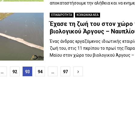
αποκαταστήσουμε την αλήθεια και να ενημε
ΕΠΙΚΑΙΡΟΤΗΤΑ
ΚΟΙΝΩΝΙΚΑ ΝΕΑ
Έχασε τη ζωή του στον χώρο
βιολογικού Άργους – Ναυπλίο
Ένας άνδρας εργαζόμενος ιδιωτικής εταιρί
ζωή του, στις 11 περίπου το πρωί της Παρ
Μαϊου στον χώρο του βιολογικού Άργους – 
ποίηση
…
92
93
94
…
97
ν