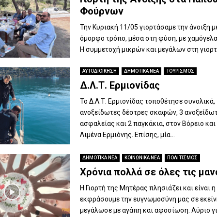
Φούρνων
Την Κυριακή 11/05 γιορτάσαμε την άνοιξη με
όμορφο τρόπο, μέσα στη φύση, με χαμόγελα
Η συμμετοχή μικρών και μεγάλων στη γιορτή
ΑΥΤΟΔΙΟΙΚΗΣΗ
ΔΗΜΟΤΙΚΑ ΝΕΑ
ΤΟΥΡΙΣΜΟΣ
Δ.Λ.Τ. Ερμιονίδας
Το Δ.Λ.Τ. Ερμιονίδας τοποθέτησε συνολικά,
ανοξείδωτες δέστρες σκαφών, 3 ανοξείδω
ασφαλείας και 2 παγκάκια, στον Βόρειο και
Λιμένα Ερμιόνης. Επίσης, μία...
ΔΗΜΟΤΙΚΑ ΝΕΑ
ΚΟΙΝΩΝΙΚΑ ΝΕΑ
ΠΟΛΙΤΙΣΜΟΣ
Χρόνια πολλά σε όλες τις μαν
Η Γιορτή της Μητέρας πλησιάζει και είναι η
εκφράσουμε την ευγνωμοσύνη μας σε εκείν
μεγάλωσε με αγάπη και αφοσίωση. Αύριο γι