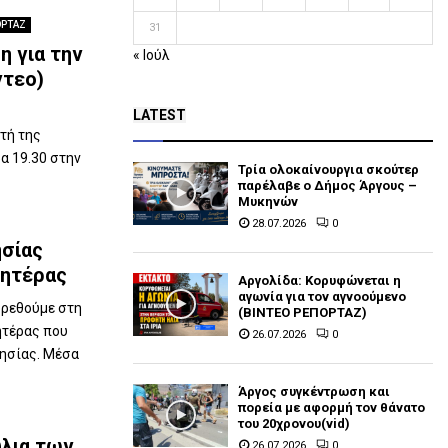
ΟΡΤΑΖ
31
 για την
« Ιούλ
ντεο)
LATEST
τή της
α 19.30 στην
Τρία ολοκαίνουργια σκούτερ
παρέλαβε o Δήμος Άργους –
Μυκηνών
28.07.2026
0
ησίας
Μητέρας
Αργολίδα: Κορυφώνεται η
αγωνία για τον αγνοούμενο
ευρεθούμε στη
(ΒΙΝΤΕΟ ΡΕΠΟΡΤΑΖ)
ητέρας που
26.07.2026
0
ησίας. Μέσα
Άργος συγκέντρωση και
πορεία με αφορμή τον θάνατο
του 20χρονου(vid)
ύλια των
26.07.2026
0