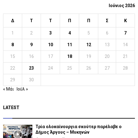
Ιούνιος 2026
Δ
Τ
Τ
Π
Π
Σ
Κ
1
2
3
4
5
6
7
8
9
10
11
12
13
14
15
16
17
18
19
20
21
22
23
24
25
26
27
28
29
30
« Μάι
Ιούλ »
LATEST
Τρία ολοκαίνουργια σκούτερ παρέλαβε o
Δήμος Άργους – Μυκηνών