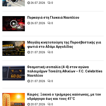
26.07.2026
0
Πυρκαγιά στη Γλυκειά Ναυπλίου
26.07.2026
0
Μεγάλη κινητοποίηση της Πυροσβεστικής για
φωτιά στο Αδάμι Αργολίδας
21.07.2026
0
Θεαματική ισοπαλία (4-4) στον αγώνα
παλαιμάχων Τενεάτη Αθικίων – F.C. Celebrities
Ναυπλίου
21.07.2026
0
Καιρός: Ξεκινά ο τριήμερος καύσωνας, με τον
υδράργυρο έως και τους 41°C
20.07.2026
0