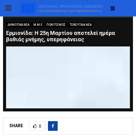
PRIMARY
MENU
ΔΗΜΟΤΙΚΑ ΝΕΑ
Μ.Μ.Ε
ΠΟΛΙΤΙΣΜΟΣ
ΤΕΛΕΥΤΑΙΑ ΝΕΑ
Eρμιονίδα: Η 25η Μαρτίου αποτελεί ημέρα
βαθιάς μνήμης, υπερηφάνειας
SHARE
0