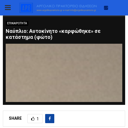
PRIMARY
MENU
ΕΠΙΚΑΙΡΟΤΗΤΑ
Nαύπλιο: Αυτοκίνητο «καρφώθηκε» σε
κατάστημα (φώτο)
SHARE
1