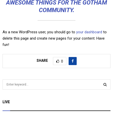
AWESOME THINGS FOR THE GOTHAM
COMMUNITY.
As a new WordPress user, you should go to
your dashboard
to
delete this page and create new pages for your content. Have
fun!
SHARE
0
S
e
a
S
r
LIVE
c
E
h