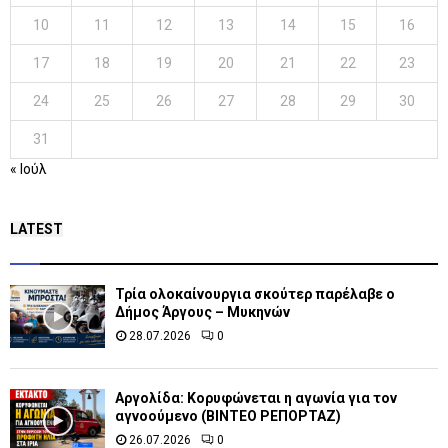
10
11
12
13
14
15
16
17
18
19
20
21
22
23
24
25
26
27
28
29
30
31
« Ιούλ
LATEST
Τρία ολοκαίνουργια σκούτερ παρέλαβε o
Δήμος Άργους – Μυκηνών
28.07.2026
0
Αργολίδα: Κορυφώνεται η αγωνία για τον
αγνοούμενο (ΒΙΝΤΕΟ ΡΕΠΟΡΤΑΖ)
26.07.2026
0