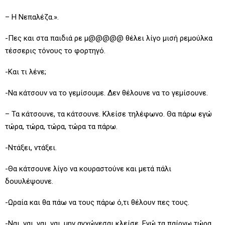
– Η Νεπαλέζα.».
-Πες και στα παιδιά ρε μ@@@@@ θέλει λίγο μισή ρεμούλκα
τέσσερις τόνους το φορτηγό.
-Και τι λένε;
-Να κάτσουν να το γεμίσουμε. Δεν θέλουνε να το γεμίσουνε.
– Τα κάτσουνε, τα κάτσουνε. Κλείσε τηλέφωνο. Θα πάρω εγώ
τώρα, τώρα, τώρα, τώρα τα πάρω.
-Ντάξει, ντάξει.
-Θα κάτσουνε λίγο να κουραστούνε και μετά πάλι
δουυλέψουνε.
-Ωραία και θα πάω να τους πάρω ό,τι θέλουν πες τους.
-Ναι, ναι, ναι, ναι, μην αγχώνεσαι κλείσε. Εγώ τα παίρνω τώρα