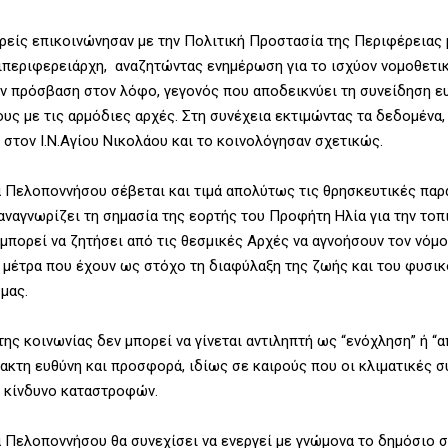
ερείς επικοινώνησαν με την Πολιτική Προστασία της Περιφέρειας
περιφερειάρχη, αναζητώντας ενημέρωση για το ισχύον νομοθετι
ην πρόσβαση στον λόφο, γεγονός που αποδεικνύει τη συνείδηση ευ
ους με τις αρμόδιες αρχές. Στη συνέχεια εκτιμώντας τα δεδομένα
 στον Ι.Ν.Αγίου Νικολάου και το κοινολόγησαν σχετικώς.
 Πελοποννήσου σέβεται και τιμά απολύτως τις θρησκευτικές παρ
αναγνωρίζει τη σημασία της εορτής του Προφήτη Ηλία για την τοπ
μπορεί να ζητήσει από τις θεσμικές Αρχές να αγνοήσουν τον νόμο
μέτρα που έχουν ως στόχο τη διαφύλαξη της ζωής και του φυσι
μας.
ης κοινωνίας δεν μπορεί να γίνεται αντιληπτή ως “ενόχληση” ή “
ακτη ευθύνη και προσφορά, ιδίως σε καιρούς που οι κλιματικές 
ν κίνδυνο καταστροφών.
 Πελοποννήσου θα συνεχίσει να ενεργεί με γνώμονα το δημόσιο 