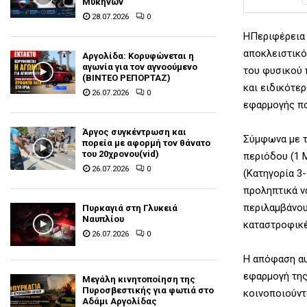
Μυκηνών
28.07.2026
0
ΗΠεριφέρεια 
αποκλειστικό
Αργολίδα: Κορυφώνεται η
αγωνία για τον αγνοούμενο
του φυσικού 
(ΒΙΝΤΕΟ ΡΕΠΟΡΤΑΖ)
και ειδικότερ
26.07.2026
0
εφαρμογής πο
Άργος συγκέντρωση και
Σύμφωνα με τ
πορεία με αφορμή τον θάνατο
του 20χρονου(vid)
περιόδου (1 
26.07.2026
0
(Κατηγορία 3
προληπτικά ν
περιλαμβάνου
Πυρκαγιά στη Γλυκειά
Ναυπλίου
καταστροφικέ
26.07.2026
0
Η απόφαση αυ
εφαρμογή της
Μεγάλη κινητοποίηση της
Πυροσβεστικής για φωτιά στο
κοινοποιούντ
Αδάμι Αργολίδας