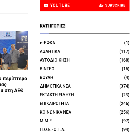
YOUTUBE
SUBSCRIBE
KΑΤΗΓΟΡΊΕΣ
e-ΕΦΚΑ
(1)
ΑΘΛΗΤΙΚΑ
(117)
ΑΥΤΟΔΙΟΙΚΗΣΗ
(168)
ΒΙΝΤΕΟ
(15)
ΒΟΥΛΗ
(4)
το περίπτερο
ιας
ΔΗΜΟΤΙΚΑ ΝΕΑ
(374)
υ στη ΔΕΘ
ΕΚΤΑΚΤΗ ΕΙΔΗΣΗ
(23)
ΕΠΙΚΑΙΡΟΤΗΤΑ
(246)
ΚΟΙΝΩΝΙΚΑ ΝΕΑ
(256)
Μ.Μ.Ε
(97)
Π.Ο.Ε.-Ο.Τ.Α.
(94)