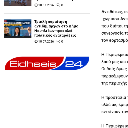
18.07.2026
0
Αντιθέτως, ι
χωρικού Αντι
Τριπλή παραίτηση
που διέπει τ
αντιδημάρχων στο Δήμο
Ναυπλιέων προκαλεί
συνεργασία τ
πολιτικές αναταράξεις
τον εορτασμό
18.07.2026
0
Η Περιφέρεια
λαού μας και 
Ουδείς όμως 
παρακάμψουν 
της περιοχής 
Η προστασία τ
αλλά ως έμπρ
εντείνουν το
Η Περιφέρεια