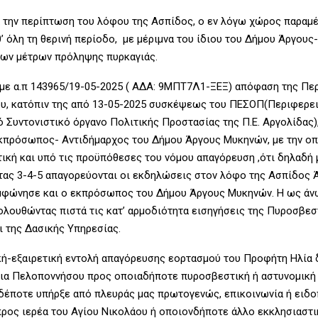
ά την περίπτωση του λόφου της Ασπίδος, ο εν λόγω χώρος παραμέ
θ’ όλη τη θερινή περίοδο, με μέριμνα του ίδιου του Δήμου Άργου
των μέτρων πρόληψης πυρκαγιάς.
 με α.π 143965/19-05-2025 ( ΑΔΑ: 9ΜΠΤ7Λ1-ΞΕΞ) απόφαση της Πε
υ, κατόπιν της από 13-05-2025 συσκέψεως του ΠΕΣΟΠ(Περιφερε
ό Συντονιστικό όργανο Πολιτικής Προστασίας της Π.Ε. Αργολίδας)
κπρόσωπος- Αντιδήμαρχος του Δήμου Άργους Μυκηνών, με την ο
τική και υπό τις προϋπόθεσες του νόμου απαγόρευση ,ότι δηλαδή 
τας 3-4-5 απαγορεύονται οι εκδηλώσεις στον λόφο της Ασπίδος Ά
υμφώνησε και ο εκπρόσωπος του Δήμου Άργους Μυκηνών. Η ως ά
ολουθώντας πιστά τις κατ’ αρμοδιότητα εισηγήσεις της Πυροσβεσ
ι της Δασικής Υπηρεσίας.
κή-εξαιρετική εντολή απαγόρευσης εορτασμού του Προφήτη Ηλία
ια Πελοποννήσου προς οποιαδήποτε πυροσβεστική ή αστυνομική
δέποτε υπήρξε από πλευράς μας πρωτογενώς, επικοινωνία ή ειδο
ρος ιερέα του Αγίου Νικολάου ή οποιονδήποτε άλλο εκκλησιαστι