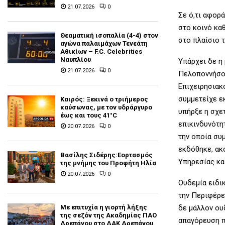
21.07.2026
0
Σε ό,τι αφορ
στο κοινό κα
Θεαματική ισοπαλία (4-4) στον
στο πλαίσιο 
αγώνα παλαιμάχων Τενεάτη
Αθικίων – F.C. Celebrities
Ναυπλίου
Υπάρχει δε η
21.07.2026
0
Πελοποννήσο
Επιχειρησιακ
συμμετείχε ε
Καιρός: Ξεκινά ο τριήμερος
καύσωνας, με τον υδράργυρο
υπήρξε η σχε
έως και τους 41°C
επικινδυνότη
20.07.2026
0
την οποία σ
εκδόθηκε, ακ
Βασίλης Σιδέρης:Εορτασμός
Υπηρεσίας κα
της μνήμης του Προφήτη Ηλία
20.07.2026
0
Ουδεμία ειδι
την Περιφέρε
δε μάλλον ου
Με επιτυχία η γιορτή λήξης
της σεζόν της Ακαδημίας ΠΑΟ
απαγόρευση π
Δρεπάνου στο ΔΑΚ Δρεπάνου