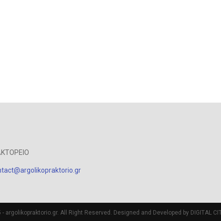
ΑΚΤΟΡΕΙΟ
tact@argolikopraktorio.gr
- argolikopraktorio.gr. All Right Reserved. Designed and Developed by DIGITAL CIT