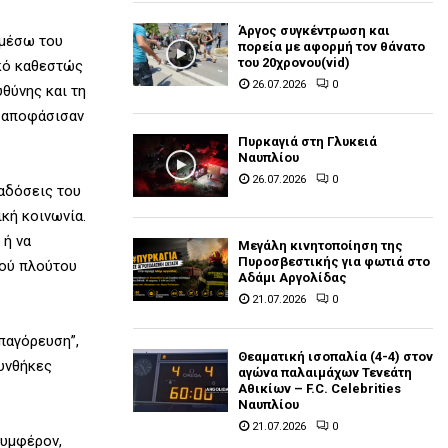
Άργος συγκέντρωση και
 μέσω του
πορεία με αφορμή τον θάνατο
του 20χρονου(vid)
κό καθεστώς
26.07.2026
0
θύνης και τη
, αποφάσισαν
Πυρκαγιά στη Γλυκειά
Ναυπλίου
26.07.2026
0
αδόσεις του
ική κοινωνία.
 ή να
Μεγάλη κινητοποίηση της
Πυροσβεστικής για φωτιά στο
κού πλούτου
Αδάμι Αργολίδας
21.07.2026
0
απαγόρευση”,
Θεαματική ισοπαλία (4-4) στον
συνθήκες
αγώνα παλαιμάχων Τενεάτη
Αθικίων – F.C. Celebrities
Ναυπλίου
21.07.2026
0
συμφέρον,