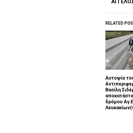
ΑΓΓΕΛΟ
RELATED PO
Αυτοψία το
Αντιπεριφε
Βασίλη Σιδέ
αποκατάστα
δρόμου Αγ.
Λευκακίων(v