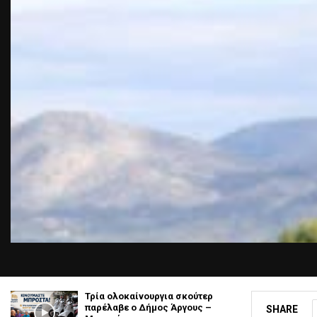
Τρία ολοκαίνουργια σκούτερ
παρέλαβε o Δήμος Άργους –
SHARE