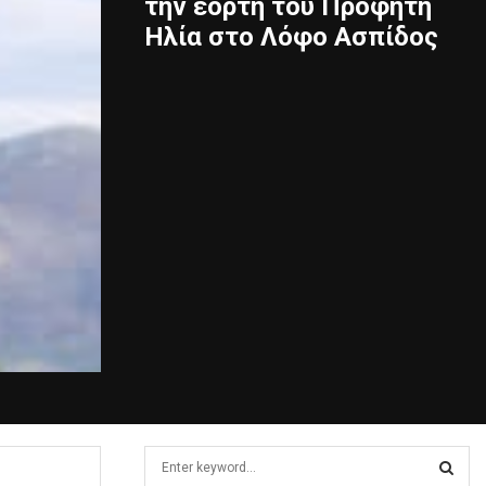
την εορτή του Προφήτη
Ηλία στο Λόφο Ασπίδος
S
e