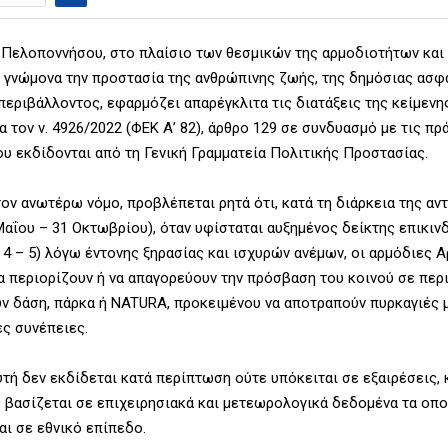
Πελοποννήσου, στο πλαίσιο των θεσμικών της αρμοδιοτήτων και
 γνώμονα την προστασία της ανθρώπινης ζωής, της δημόσιας ασφ
περιβάλλοντος, εφαρμόζει απαρέγκλιτα τις διατάξεις της κείμενη
α τον ν. 4926/2022 (ΦΕΚ Α’ 82), άρθρο 129 σε συνδυασμό με τις πρ
υ εκδίδονται από τη Γενική Γραμματεία Πολιτικής Προστασίας.
ον ανωτέρω νόμο, προβλέπεται ρητά ότι, κατά τη διάρκεια της αν
Μαΐου – 31 Οκτωβρίου), όταν υφίσταται αυξημένος δείκτης επικιν
- 4 – 5) λόγω έντονης ξηρασίας και ισχυρών ανέμων, οι αρμόδιες 
α περιορίζουν ή να απαγορεύουν την πρόσβαση του κοινού σε περ
ν δάση, πάρκα ή NATURA, προκειμένου να αποτραπούν πυρκαγιές 
ς συνέπειες.
τή δεν εκδίδεται κατά περίπτωση ούτε υπόκειται σε εξαιρέσεις,
 βασίζεται σε επιχειρησιακά και μετεωρολογικά δεδομένα τα οπο
αι σε εθνικό επίπεδο.