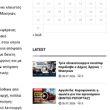
10
11
12
13
14
15
16
νει κλειστός
17
18
19
20
21
22
23
ς-Μυκηνών,
24
25
26
27
28
29
30
31
ριφέρειας
« Ιούλ
ιακό
, στην οποία
ποία απόφαση
LATEST
με δείκτη
ργους και με
Τρία ολοκαίνουργια σκούτερ
νω απόφαση
παρέλαβε o Δήμος Άργους –
Μυκηνών
τικής
28.07.2026
0
 δόθηκε από
Αργολίδα: Κορυφώνεται η
αγωνία για τον αγνοούμενο
 αρχή, πολλώ
(ΒΙΝΤΕΟ ΡΕΠΟΡΤΑΖ)
ποίηση-
26.07.2026
0
κό λειτουργό.