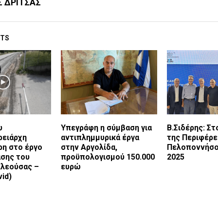
Σ ΔΡΙΤΣΑΣ
STS
υ
Υπεγράφη η σύμβαση για
Β.Σιδέρης: Σ
ρειάρχη
αντιπλημμυρικά έργα
της Περιφέρε
ρη στο έργο
στην Αργολίδα,
Πελοποννήσο
σης του
προϋπολογισμού 150.000
2025
Ελεούσας –
ευρώ
id)