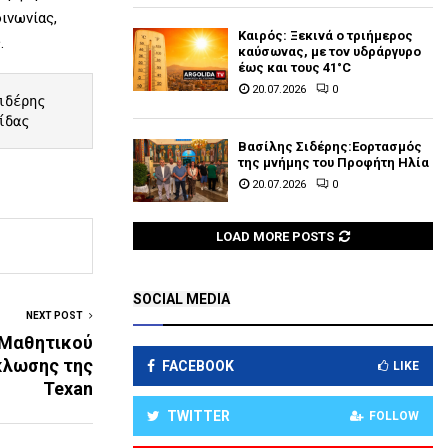
ινωνίας,
Καιρός: Ξεκινά ο τριήμερος
.
καύσωνας, με τον υδράργυρο
έως και τους 41°C
20.07.2026
0
ργολίδας
Βασίλης Σιδέρης:Εορτασμός
της μνήμης του Προφήτη Ηλία
20.07.2026
0
LOAD MORE POSTS
SOCIAL MEDIA
NEXT POST
 Μαθητικού
κλωσης της
FACEBOOK
LIKE
Texan
TWITTER
FOLLOW