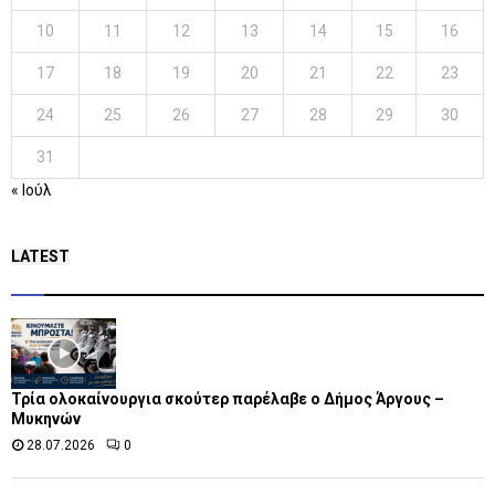
10
11
12
13
14
15
16
17
18
19
20
21
22
23
24
25
26
27
28
29
30
31
« Ιούλ
LATEST
Τρία ολοκαίνουργια σκούτερ παρέλαβε o Δήμος Άργους –
Μυκηνών
28.07.2026
0