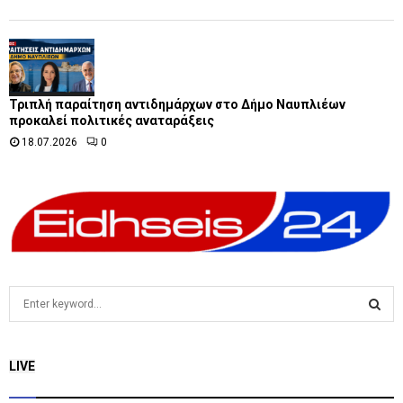
Τριπλή παραίτηση αντιδημάρχων στο Δήμο Ναυπλιέων
προκαλεί πολιτικές αναταράξεις
18.07.2026
0
S
e
a
S
r
LIVE
c
E
h