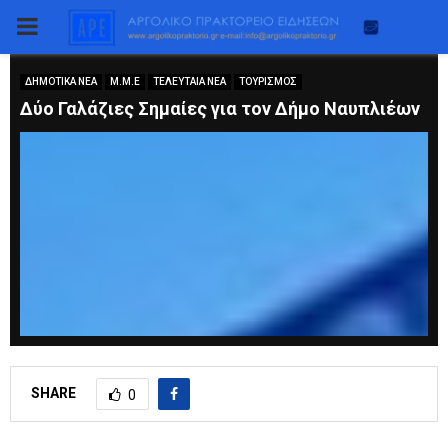
PRIMARY
MENU
ΔΗΜΟΤΙΚΑ ΝΕΑ
Μ.Μ.Ε
ΤΕΛΕΥΤΑΙΑ ΝΕΑ
ΤΟΥΡΙΣΜΟΣ
Δύο Γαλάζιες Σημαίες για τον Δήμο Ναυπλιέων
SHARE
0