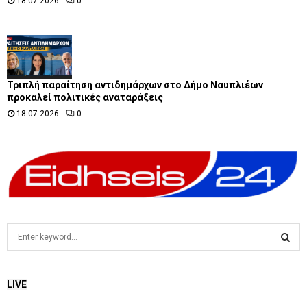
18.07.2026
0
Τριπλή παραίτηση αντιδημάρχων στο Δήμο Ναυπλιέων
προκαλεί πολιτικές αναταράξεις
18.07.2026
0
S
e
a
S
r
LIVE
c
E
h