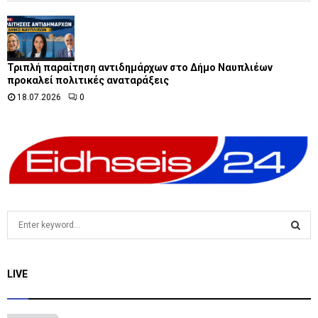
Τριπλή παραίτηση αντιδημάρχων στο Δήμο Ναυπλιέων
προκαλεί πολιτικές αναταράξεις
18.07.2026
0
S
e
a
S
r
LIVE
c
E
h
f
A