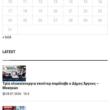
10
11
12
13
14
15
16
17
18
19
20
21
22
23
24
25
26
27
28
29
30
31
« Ιούλ
LATEST
Τρία ολοκαίνουργια σκούτερ παρέλαβε o Δήμος Άργους –
Μυκηνών
28.07.2026
0