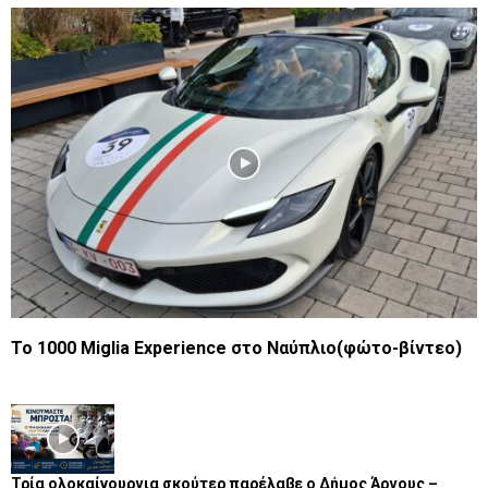
Το 1000 Miglia Experience στο Ναύπλιο(φώτο-βίντεο)
Τρία ολοκαίνουργια σκούτερ παρέλαβε o Δήμος Άργους –