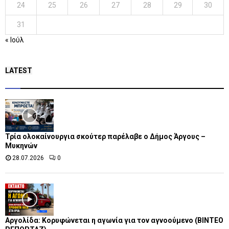
24
25
26
27
28
29
30
31
« Ιούλ
LATEST
Τρία ολοκαίνουργια σκούτερ παρέλαβε o Δήμος Άργους –
Μυκηνών
28.07.2026
0
Αργολίδα: Κορυφώνεται η αγωνία για τον αγνοούμενο (ΒΙΝΤΕΟ