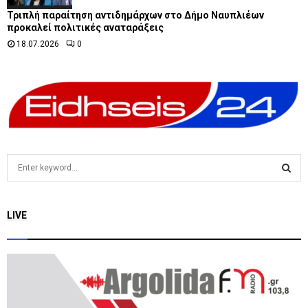
Τριπλή παραίτηση αντιδημάρχων στο Δήμο Ναυπλιέων
προκαλεί πολιτικές αναταράξεις
18.07.2026
0
S
e
a
S
r
LIVE
c
E
h
f
A
o
r
R
:
C