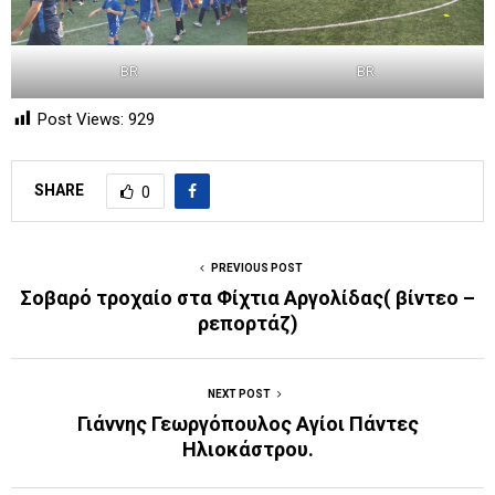
BR
BR
Post Views:
929
SHARE
0
PREVIOUS POST
Σοβαρό τροχαίο στα Φίχτια Αργολίδας( βίντεο –
ρεπορτάζ)
NEXT POST
Γιάννης Γεωργόπουλος Αγίοι Πάντες
Ηλιοκάστρου.