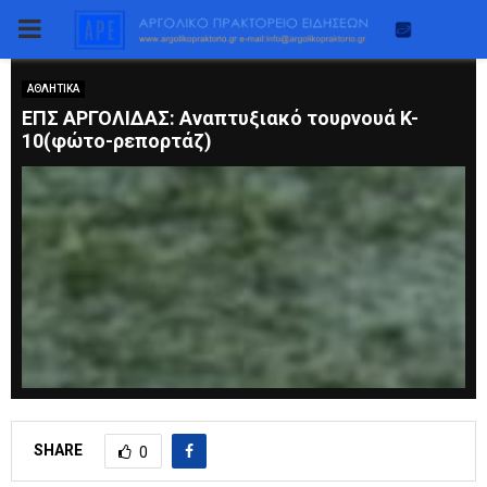
PRIMARY
MENU
ΑΘΛΗΤΙΚΑ
ΕΠΣ ΑΡΓΟΛΙΔΑΣ: Αναπτυξιακό τουρνουά K-
10(φώτο-ρεπορτάζ)
SHARE
0