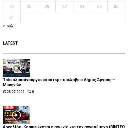
24
25
26
27
28
29
30
31
« Ιούλ
LATEST
Τρία ολοκαίνουργια σκούτερ παρέλαβε o Δήμος Άργους –
Μυκηνών
28.07.2026
0
Αργολίδα: Κορυφώνεται η αγωνία για τον αγνοούμενο (ΒΙΝΤΕΟ