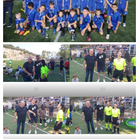
BR
BR