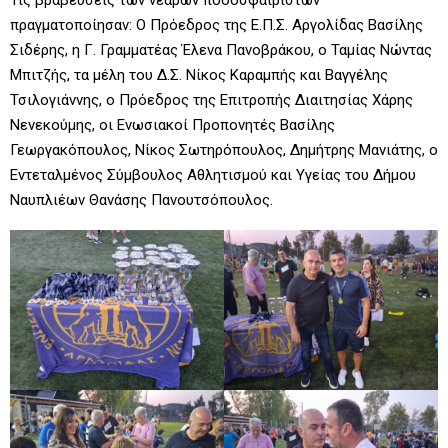
πραγματοποίησαν: Ο Πρόεδρος της Ε.Π.Σ. Αργολίδας Βασίλης
Σιδέρης, η Γ. Γραμματέας Έλενα Πανοβράκου, ο Ταμίας Νώντας
Μπιτζής, τα μέλη του Δ.Σ. Νίκος Καραμπής και Βαγγέλης
Τσιλογιάννης, ο Πρόεδρος της Επιτροπής Διαιτησίας Χάρης
Νενεκούμης, οι Ενωσιακοί Προπονητές Βασίλης
Γεωργακόπουλος, Νίκος Σωτηρόπουλος, Δημήτρης Μανιάτης, ο
Εντεταλμένος Σύμβουλος Αθλητισμού και Υγείας του Δήμου
Ναυπλιέων Θανάσης Πανουτσόπουλος.