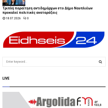
Τριπλή παραίτηση αντιδημάρχων στο Δήμο Ναυπλιέων
προκαλεί πολιτικές αναταράξεις
18.07.2026
0
S
e
a
S
r
LIVE
c
E
h
f
A
o
r
R
: