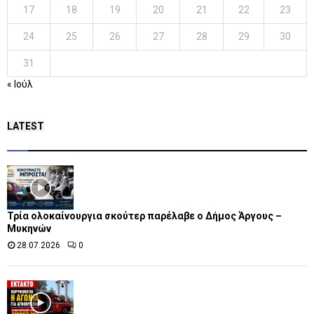
17
18
19
20
21
22
23
24
25
26
27
28
29
30
31
« Ιούλ
LATEST
Τρία ολοκαίνουργια σκούτερ παρέλαβε o Δήμος Άργους –
Μυκηνών
28.07.2026
0