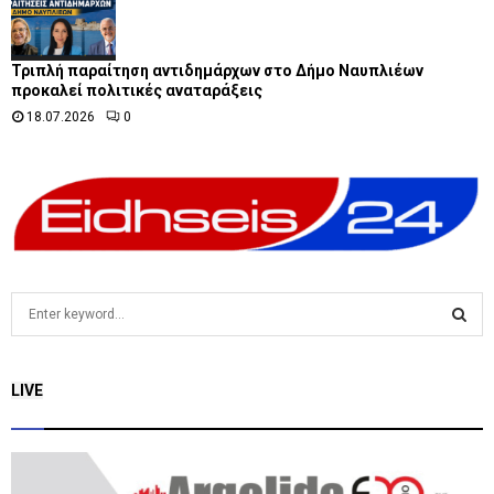
Τριπλή παραίτηση αντιδημάρχων στο Δήμο Ναυπλιέων
προκαλεί πολιτικές αναταράξεις
18.07.2026
0
S
e
a
S
r
LIVE
c
E
h
f
A
o
r
R