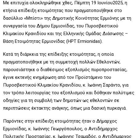
Με επιτυχία ολοκληρώθηκε χθες, Πέμπτη 19 Ιουνίου2025, η
ετήσια επίδειξη ετοιμότητας που πραγματοποιήθηκε στο
δασύλλιο «Μπίστι» της Δημοτικής Κοινότητας Ερμιόνης με τη
συνεργασία του Δήμου Ερμιονίδας, του Πυροσβεστικού
Κλιμακίου Κρανιδίου και της Ελληνικής Ομάδας Διάσωσης –
Βάση Ετοιμότητας Ερμιονίδας (ΗΡΤ Ermionidas).
Κατά τη διάρκεια της επίδειξης ετοιμότητας, η οποία
πραγματοποιήθηκε με τη συμμετοχή πολλών Εθελοντών,
παρουσιάστηκε ο διαθέσιμος εξοπλισμός πυροπροστασίας,
έγινε εκτενής ενημέρωση από τον Προϊστάμενο του
Πυροσβεστικού Κλιμακίου Κρανιδίου, κ. Ιωάννη Σαράντο, για
τον τρόπο λειτουργίας του εξοπλισμού και δόθηκαν πολύτιμες
οδηγίες για τη συμβολή των δημοτών ως εθελοντών σε
περιπτώσεις έκτακτης ανάγκης, όπως μια δασική πυρκαγιά.
Παρόντες στην επίδειξη ετοιμότητας ήταν ο Δήμαρχος
Ερμιονίδας, κ. Ιωάννης Γεωργόπουλος, ο Αντιδήμαρχος
Πολιτικής Προστασίας, κ. Ιωάννης Τσαμαδός, ο Αντιδήμαρχος