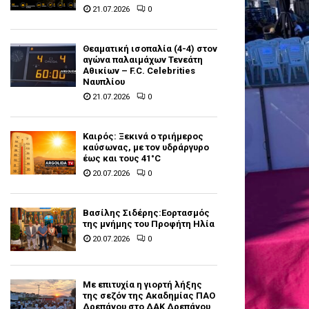
21.07.2026
0
Θεαματική ισοπαλία (4-4) στον
αγώνα παλαιμάχων Τενεάτη
Αθικίων – F.C. Celebrities
Ναυπλίου
21.07.2026
0
Καιρός: Ξεκινά ο τριήμερος
καύσωνας, με τον υδράργυρο
έως και τους 41°C
20.07.2026
0
Βασίλης Σιδέρης:Εορτασμός
της μνήμης του Προφήτη Ηλία
20.07.2026
0
Με επιτυχία η γιορτή λήξης
της σεζόν της Ακαδημίας ΠΑΟ
Δρεπάνου στο ΔΑΚ Δρεπάνου