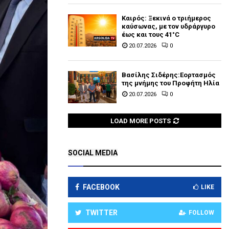
Καιρός: Ξεκινά ο τριήμερος
καύσωνας, με τον υδράργυρο
έως και τους 41°C
20.07.2026
0
Βασίλης Σιδέρης:Εορτασμός
της μνήμης του Προφήτη Ηλία
20.07.2026
0
LOAD MORE POSTS
SOCIAL MEDIA
FACEBOOK
LIKE
TWITTER
FOLLOW