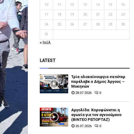
10
11
12
13
14
15
16
17
18
19
20
21
22
23
24
25
26
27
28
29
30
31
« Ιούλ
LATEST
Τρία ολοκαίνουργια σκούτερ
παρέλαβε o Δήμος Άργους –
Μυκηνών
28.07.2026
0
Αργολίδα: Κορυφώνεται η
αγωνία για τον αγνοούμενο
(ΒΙΝΤΕΟ ΡΕΠΟΡΤΑΖ)
26.07.2026
0