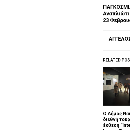
ΠΑΓΚΟΣΜΙ
Αναπλιώτι
23 Φεβρου
ΑΓΓΕΛΟ
RELATED PO
Ο Δήμος Να
διεθνή τουρ
έκθεση “Int