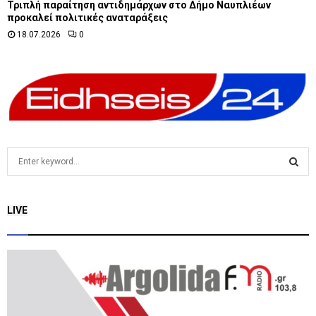
Τριπλή παραίτηση αντιδημάρχων στο Δήμο Ναυπλιέων
προκαλεί πολιτικές αναταράξεις
18.07.2026
0
S
e
a
S
r
LIVE
c
E
h
f
A
o
r
R
:
C