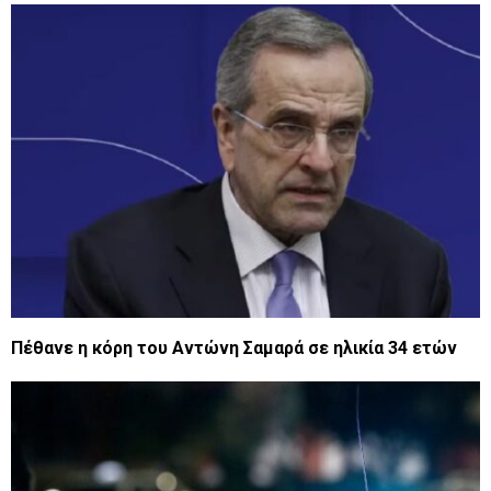
Πέθανε η κόρη του Αντώνη Σαμαρά σε ηλικία 34 ετών