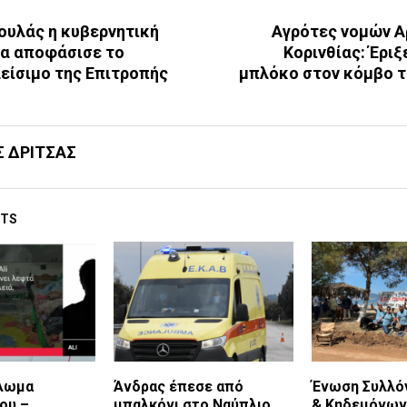
ουλάς η κυβερνητική
Αγρότες νομών Α
α αποφάσισε το
Κορινθίας: Έριξ
είσιμο της Επιτροπής
μπλόκο στον κόμβο τ
Σ ΔΡΙΤΣΑΣ
STS
λωμα
Άνδρας έπεσε από
Ένωση Συλλό
ου –
μπαλκόνι στο Ναύπλιο
& Κηδεμόνων