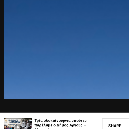
Τρία ολοκαίνουργια σκούτερ
παρέλαβε o Δήμος Άργους –
SHARE