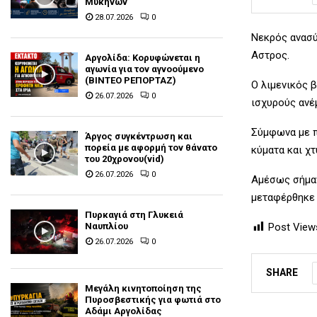
Μυκηνών
28.07.2026
0
Νεκρός ανασύ
Αστρος.
Αργολίδα: Κορυφώνεται η
αγωνία για τον αγνοούμενο
(ΒΙΝΤΕΟ ΡΕΠΟΡΤΑΖ)
Ο λιμενικός 
26.07.2026
0
ισχυρούς ανέ
Σύμφωνα με π
Άργος συγκέντρωση και
πορεία με αφορμή τον θάνατο
κύματα και χτ
του 20χρονου(vid)
26.07.2026
0
Αμέσως σήμαν
μεταφέρθηκε 
Πυρκαγιά στη Γλυκειά
Ναυπλίου
Post View
26.07.2026
0
SHARE
Μεγάλη κινητοποίηση της
Πυροσβεστικής για φωτιά στο
Αδάμι Αργολίδας