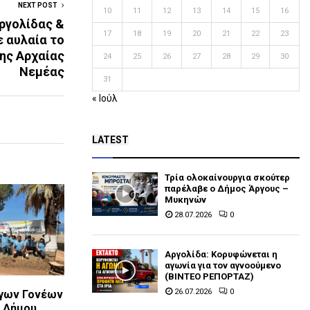
NEXT POST
10
11
12
13
14
15
16
ργολίδας &
17
18
19
20
21
22
23
ε αυλαία το
ης Αρχαίας
24
25
26
27
28
29
30
Νεμέας
31
« Ιούλ
LATEST
Τρία ολοκαίνουργια σκούτερ
παρέλαβε o Δήμος Άργους –
Μυκηνών
28.07.2026
0
Αργολίδα: Κορυφώνεται η
αγωνία για τον αγνοούμενο
(ΒΙΝΤΕΟ ΡΕΠΟΡΤΑΖ)
26.07.2026
0
γων Γονέων
 Δήμου