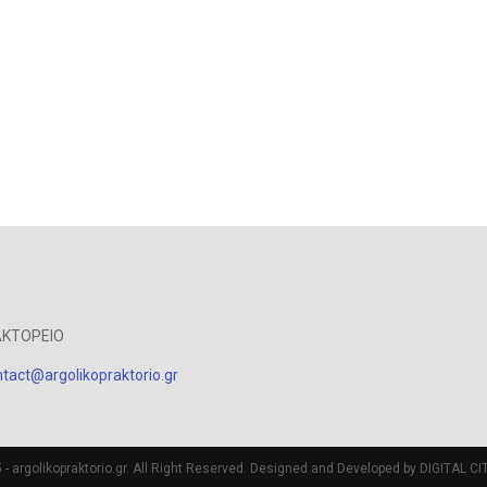
ΑΚΤΟΡΕΙΟ
tact@argolikopraktorio.gr
- argolikopraktorio.gr. All Right Reserved. Designed and Developed by DIGITAL CIT