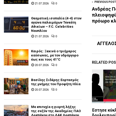
PREVIOUS POST
21.07.2026
0
Ανδρέας Π
πλειοψηφί
Θεαματική ισοπαλία (4-4) στον
πρόωρο κλ
αγώνα παλαιμάχων Τενεάτη
Αθικίων – F.C. Celebrities
Ναυπλίου
21.07.2026
0
ΑΓΓΕΛΟ
Καιρός: Ξεκινά ο τριήμερος
καύσωνας, με τον υδράργυρο
έως και τους 41°C
RELATED PO
20.07.2026
0
Βασίλης Σιδέρης:Εορτασμός
της μνήμης του Προφήτη Ηλία
20.07.2026
0
Με επιτυχία η γιορτή λήξης
Έστησε κύκ
της σεζόν της Ακαδημίας ΠΑΟ
δουλεμπορί
Δρεπάνου στο ΔΑΚ Δρεπάνου