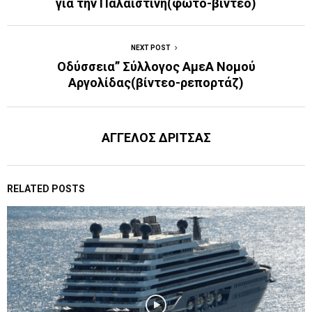
για την Παλαιστίνη(φώτο-βίντεο)
NEXT POST
Οδύσσεια” Σύλλογος ΑμεΑ Νομού
Αργολίδας(βίντεο-ρεπορτάζ)
ΑΓΓΕΛΟΣ ΔΡΙΤΣΑΣ
RELATED POSTS