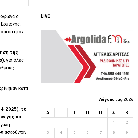
a
S
r
LIVE
μόφωνα ο
c
E
 Ερμιόνης,
h
f
 οποία ήταν
A
o
r
R
:
γηση της
C
α)
, για όλες
αθμούς
H
κρίθηκαν κατά
Αύγουστος 2026
4-2025), το
Δ
Τ
Τ
Π
Π
Σ
Κ
ων γης και
1
2
εγάλη
ου ασκούνταν
3
4
5
6
7
8
9