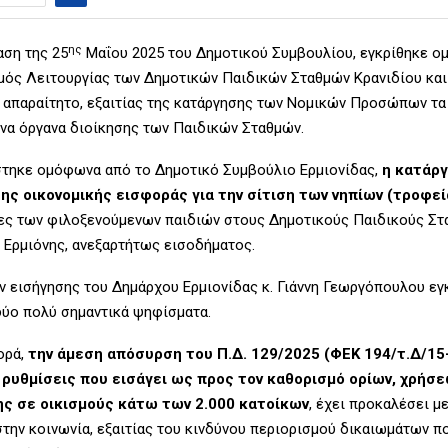
ης
αση της 25
Μαΐου 2025 του Δημοτικού Συμβουλίου, εγκρίθηκε ο
μός Λειτουργίας των Δημοτικών Παιδικών Σταθμών Κρανιδίου και
ν απαραίτητο, εξαιτίας της κατάργησης των Νομικών Προσώπων τα
να όργανα διοίκησης των Παιδικών Σταθμών.
τηκε ομόφωνα από το Δημοτικό Συμβούλιο Ερμιονίδας,
η κατάρ
ης οικονομικής εισφοράς για την σίτιση των νηπίων (τροφεί
ιες των φιλοξενούμενων παιδιών στους Δημοτικούς Παιδικούς Στ
ι Ερμιόνης, ανεξαρτήτως εισοδήματος.
ν εισήγησης του Δημάρχου Ερμιονίδας κ. Γιάννη Γεωργόπουλου εγ
ύο πολύ σημαντικά ψηφίσματα.
ορά,
την άμεση απόσυρση του Π.Δ. 129/2025 (ΦΕΚ 194/τ.Δ/15-
ς ρυθμίσεις που εισάγει ως προς τον καθορισμό ορίων, χρήσε
ς σε οικισμούς κάτω των 2.000 κατοίκων
, έχει προκαλέσει μ
την κοινωνία, εξαιτίας του κινδύνου περιορισμού δικαιωμάτων π