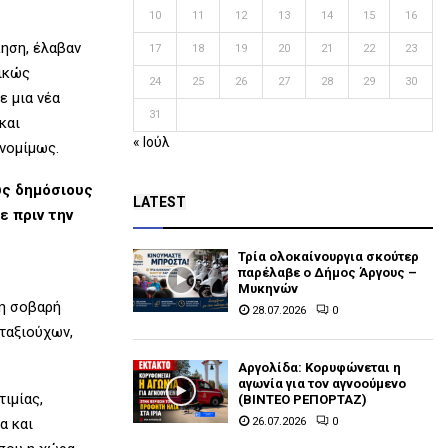
10
11
12
13
14
15
16
κηση, έλαβαν
17
18
19
20
21
22
23
νικώς
24
25
26
27
28
29
30
ε μια νέα
31
και
« Ιούλ
νομίμως.
υς δημόσιους
LATEST
ε πριν την
Τρία ολοκαίνουργια σκούτερ
παρέλαβε o Δήμος Άργους –
Μυκηνών
τη σοβαρή
28.07.2026
0
ταξιούχων,
Αργολίδα: Κορυφώνεται η
αγωνία για τον αγνοούμενο
τιμίας,
(ΒΙΝΤΕΟ ΡΕΠΟΡΤΑΖ)
26.07.2026
0
α και