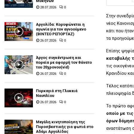
Μυκηνών
28.07.2026
0
Στην συνεδρί
νέος Κανονισ
Αργολίδα: Κορυφώνεται η
αγωνία για τον αγνοούμενο
κάτι που ήτα
(ΒΙΝΤΕΟ ΡΕΠΟΡΤΑΖ)
τα προηγούμε
26.07.2026
0
Επίσης ψηφίσ
Άργος συγκέντρωση και
καταβολής τ
πορεία με αφορμή τον θάνατο
τις οικογένε
του 20χρονου(vid)
Κρανιδίου κα
26.07.2026
0
Τέλος κατόπι
Πυρκαγιά στη Γλυκειά
πλειοψηφία δ
Ναυπλίου
26.07.2026
0
Το πρώτο αφ
οποίο με τι
όρων δόμηση
Μεγάλη κινητοποίηση της
Πυροσβεστικής για φωτιά στο
αναστάτωση σ
Αδάμι Αργολίδας