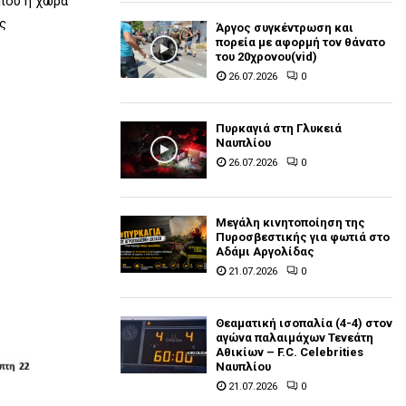
 που η χώρα
ς
Άργος συγκέντρωση και
πορεία με αφορμή τον θάνατο
του 20χρονου(vid)
26.07.2026
0
Πυρκαγιά στη Γλυκειά
Ναυπλίου
26.07.2026
0
Μεγάλη κινητοποίηση της
Πυροσβεστικής για φωτιά στο
Αδάμι Αργολίδας
21.07.2026
0
Θεαματική ισοπαλία (4-4) στον
αγώνα παλαιμάχων Τενεάτη
Αθικίων – F.C. Celebrities
Ναυπλίου
21.07.2026
0