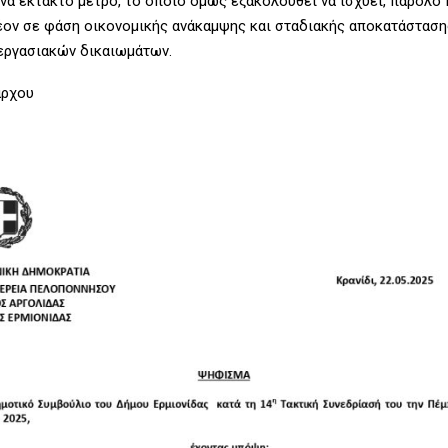
να έκτακτο μέτρο, το οποίο όμως εξακολουθεί να ισχύει, παρόλο
έον σε φάση οικονομικής ανάκαμψης και σταδιακής αποκατάσταση
εργασιακών δικαιωμάτων.
άρχου