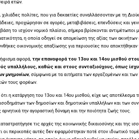
σειρά ετών.
 χιλιάδες πολίτες, που για δεκαετίες συναλλάσσονταν με τη Διοί
άδειες, προχώρησαν σε αγορές, μεταβιβάσεις, επενδύσεις και γε
 βάση το ισχύον νομικό πλαίσιο, σήμερα βρίσκονται αντιμέτωποι μ
ατικότητα, η οποία οδηγεί σε απομείωση της αξίας των ακινήτων 
υνθήκες οικονομικής απαξίωσης για περιουσίες που αποκτήθηκαν 
ψήφισμα αφορά,
την επαναφορά του 13ου και 14ου μισθού στο
ούς υπαλλήλους, καθώς και στους συνταξιούχους, όπως ίσχυ
ν μνημονίων
, σύμφωνα με τα αιτήματα των εργαζομένων και των
κών τους φορέων.
ς ότι η κατάργηση του 13ου και 14ου μισθού, είχε ως αποτέλεσμα 
ισοδημάτων των δημοσίων και δημοτικών υπαλλήλων και των συν
 αρνητικά την αγοραστική δύναμη και την ποιότητα ζωής τους.
αταστρατήγησε τις αρχές της κοινωνικής δικαιοσύνης και της ισο
ι οι περικοπές αυτές δεν εφαρμόστηκαν ποτέ στον ιδιωτικό τομέ