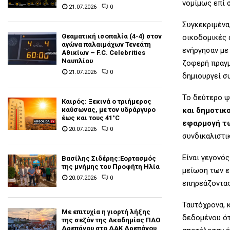
νομίμως επί 
21.07.2026
0
Συγκεκριμένα,
Θεαματική ισοπαλία (4-4) στον
οικοδομικές 
αγώνα παλαιμάχων Τενεάτη
ενήργησαν με
Αθικίων – F.C. Celebrities
Ναυπλίου
ζοφερή πραγμ
21.07.2026
0
δημιουργεί σ
Το δεύτερο 
Καιρός: Ξεκινά ο τριήμερος
καύσωνας, με τον υδράργυρο
και δημοτικ
έως και τους 41°C
εφαρμογή τω
20.07.2026
0
συνδικαλιστι
Είναι γεγονό
Βασίλης Σιδέρης:Εορτασμός
της μνήμης του Προφήτη Ηλία
μείωση των ε
20.07.2026
0
επηρεάζοντας
Ταυτόχρονα, κ
Με επιτυχία η γιορτή λήξης
δεδομένου ότ
της σεζόν της Ακαδημίας ΠΑΟ
Δρεπάνου στο ΔΑΚ Δρεπάνου