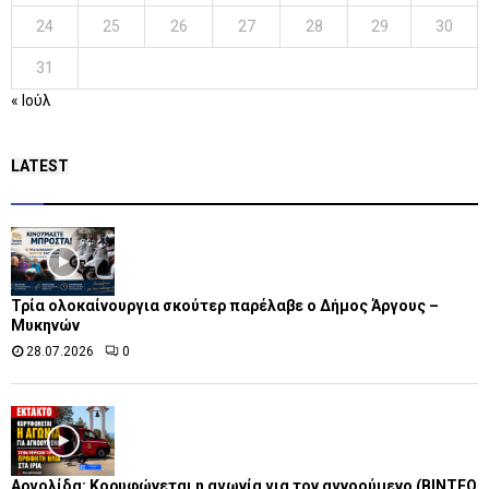
24
25
26
27
28
29
30
31
« Ιούλ
LATEST
Τρία ολοκαίνουργια σκούτερ παρέλαβε o Δήμος Άργους –
Μυκηνών
28.07.2026
0
Αργολίδα: Κορυφώνεται η αγωνία για τον αγνοούμενο (ΒΙΝΤΕΟ