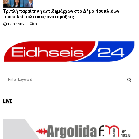
Τριπλή παραίτηση αντιδημάρχων στο Δήμο Ναυπλιέων
προκαλεί πολιτικές αναταράξεις
18.07.2026
0
S
e
a
S
r
LIVE
c
E
h
f
A
o
r
R
: