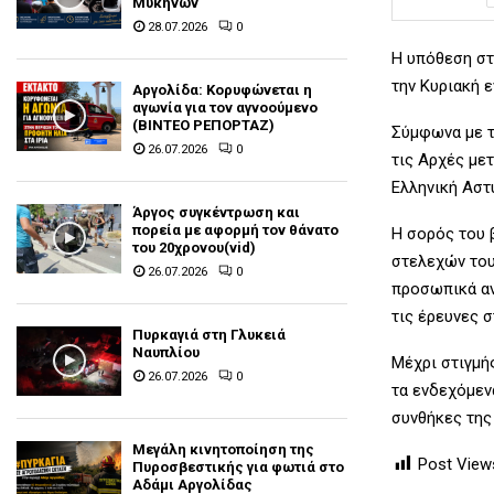
Μυκηνών
28.07.2026
0
Η υπόθεση στ
την Κυριακή 
Αργολίδα: Κορυφώνεται η
αγωνία για τον αγνοούμενο
(ΒΙΝΤΕΟ ΡΕΠΟΡΤΑΖ)
Σύμφωνα με τ
26.07.2026
0
τις Αρχές με
Ελληνική Αστυ
Άργος συγκέντρωση και
πορεία με αφορμή τον θάνατο
Η σορός του 
του 20χρονου(vid)
στελεχών του
26.07.2026
0
προσωπικά αν
τις έρευνες 
Πυρκαγιά στη Γλυκειά
Ναυπλίου
Μέχρι στιγμή
26.07.2026
0
τα ενδεχόμεν
συνθήκες της
Μεγάλη κινητοποίηση της
Post View
Πυροσβεστικής για φωτιά στο
Αδάμι Αργολίδας