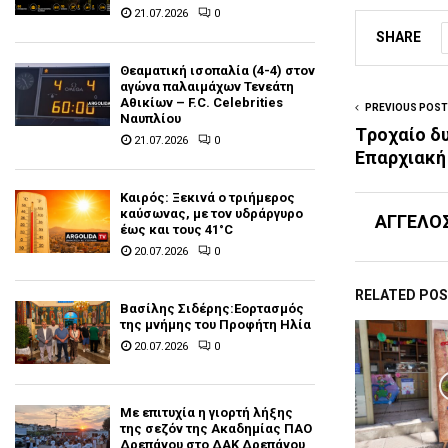
21.07.2026
0
SHARE
Θεαματική ισοπαλία (4-4) στον
αγώνα παλαιμάχων Τενεάτη
Αθικίων – F.C. Celebrities
PREVIOUS POST
Ναυπλίου
Tροχαίο δ
21.07.2026
0
Επαρχιακή
Καιρός: Ξεκινά ο τριήμερος
καύσωνας, με τον υδράργυρο
ΑΓΓΕΛΟ
έως και τους 41°C
20.07.2026
0
RELATED PO
Βασίλης Σιδέρης:Εορτασμός
της μνήμης του Προφήτη Ηλία
20.07.2026
0
Με επιτυχία η γιορτή λήξης
της σεζόν της Ακαδημίας ΠΑΟ
Δρεπάνου στο ΔΑΚ Δρεπάνου