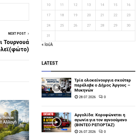
10
11
12
13
14
15
16
17
18
19
20
21
22
23
24
25
26
27
28
29
30
NEXT POST
31
ι Τουρνουά
« Ιούλ
όλεϊ(φώτο)
LATEST
Τρία ολοκαίνουργια σκούτερ
παρέλαβε o Δήμος Άργους –
Μυκηνών
28.07.2026
0
Αργολίδα: Κορυφώνεται η
αγωνία για τον αγνοούμενο
(ΒΙΝΤΕΟ ΡΕΠΟΡΤΑΖ)
26.07.2026
0