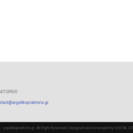
ΑΚΤΟΡΕΙΟ
tact@argolikopraktorio.gr
- argolikopraktorio.gr. All Right Reserved. Designed and Developed by DIGITAL CIT