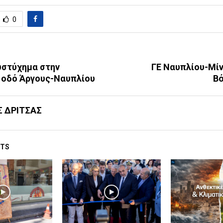
0
υστύχημα στην
ΓΕ Ναυπλίου-Μίν
 οδό Άργους-Ναυπλίου
Β
Σ ΔΡΙΤΣΑΣ
STS