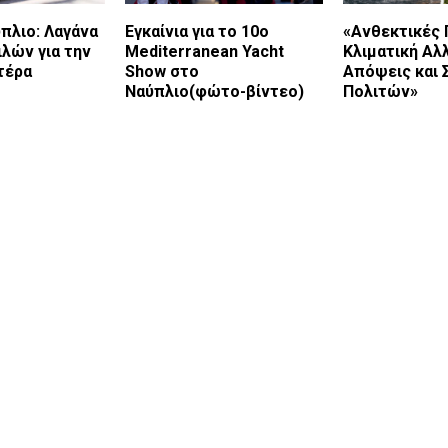
πλιο: Λαγάνα
Eγκαίνια για το 10ο
«Ανθεκτικές 
ιλών για την
Mediterranean Yacht
Κλιματική Αλ
τέρα
Show στο
Απόψεις και 
Ναύπλιο(φώτο-βίντεο)
Πολιτών»