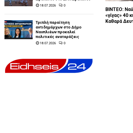
18.07.2026
0
ΒΙΝΤΕΟ: Ναύ
«γίγας» 40 κ
Καθαρά Δευ
Τριπλή παραίτηση
αντιδημάρχων στο Δήμο
Ναυπλιέων προκαλεί
πολιτικές αναταράξεις
18.07.2026
0