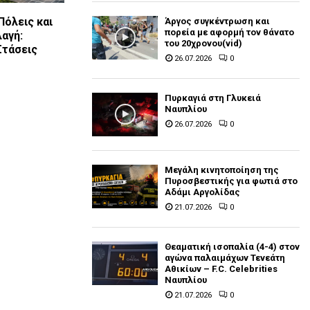
Πόλεις και
Άργος συγκέντρωση και
πορεία με αφορμή τον θάνατο
λαγή:
του 20χρονου(vid)
Στάσεις
26.07.2026
0
Πυρκαγιά στη Γλυκειά
Ναυπλίου
26.07.2026
0
Μεγάλη κινητοποίηση της
Πυροσβεστικής για φωτιά στο
Αδάμι Αργολίδας
21.07.2026
0
Θεαματική ισοπαλία (4-4) στον
αγώνα παλαιμάχων Τενεάτη
Αθικίων – F.C. Celebrities
Ναυπλίου
21.07.2026
0