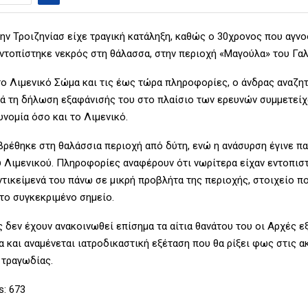
ην Τροιζηνίασ είχε τραγική κατάληξη, καθώς ο 30χρονος που αγν
εντοπίστηκε νεκρός στη θάλασσα, στην περιοχή «Μαγούλα» του Γαλ
ο Λιμενικό Σώμα και τις έως τώρα πληροφορίες, ο άνδρας αναζη
τά τη δήλωση εξαφάνισής του στο πλαίσιο των ερευνών συμμετείχ
νομία όσο και το Λιμενικό.
βρέθηκε στη θαλάσσια περιοχή από δύτη, ενώ η ανάσυρση έγινε π
 Λιμενικού. Πληροφορίες αναφέρουν ότι νωρίτερα είχαν εντοπισ
τικείμενά του πάνω σε μικρή προβλήτα της περιοχής, στοιχείο π
στο συγκεκριμένο σημείο.
ς δεν έχουν ανακοινωθεί επίσημα τα αίτια θανάτου του οι Αρχές ε
α και αναμένεται ιατροδικαστική εξέταση που θα ρίξει φως στις α
 τραγωδίας.
s:
673