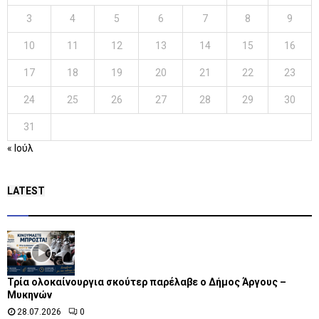
3
4
5
6
7
8
9
10
11
12
13
14
15
16
17
18
19
20
21
22
23
24
25
26
27
28
29
30
31
« Ιούλ
LATEST
Τρία ολοκαίνουργια σκούτερ παρέλαβε o Δήμος Άργους –
Μυκηνών
28.07.2026
0