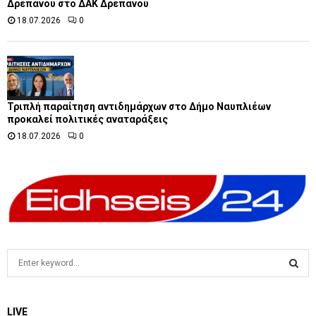
Δρεπάνου στο ΔΑΚ Δρεπάνου
18.07.2026
0
Τριπλή παραίτηση αντιδημάρχων στο Δήμο Ναυπλιέων
προκαλεί πολιτικές αναταράξεις
18.07.2026
0
S
e
a
S
r
LIVE
c