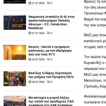
Άργους τα οπ
21.07.2026
0
την όλη υλικ
Προσκόπων Ά
Θεαματική ισοπαλία (4-4) στον
θερμά την κυρ
αγώνα παλαιμάχων Τενεάτη
Αθικίων – F.C. Celebrities
της σαν γιατρ
Ναυπλίου
21.07.2026
0
Μαζί μας ήτα
καταλυτικό ρ
στιγμές από 
Καιρός: Ξεκινά ο τριήμερος
καύσωνας, με τον υδράργυρο
έως και τους 41°C
Τον αγώνα τί
20.07.2026
0
Κυριακίδη) ο
πέρασμα του π
Βασίλης Σιδέρης:Εορτασμός
Μαζί μας ήτα
της μνήμης του Προφήτη Ηλία
Μεσολόγγι, τ
20.07.2026
0
(Τρίπολη, Κόρ
Ανανεώνουμε 
Με επιτυχία η γιορτή λήξης
της σεζόν της Ακαδημίας ΠΑΟ
πιστεύετε στ
Δρεπάνου στο ΔΑΚ Δρεπάνου