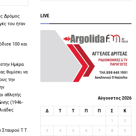
a
S
r
LIVE
ός Δρόμος
c
E
γές του ήταν
h
f
A
o
r
R
όδισε 100 και
:
C
 στην Ημέρα
H
ας θυμίσει να
ους την
ην
αι αθλητής
Αύγουστος 2026
ώνης (1946-
ιλιάδες
Δ
Τ
Τ
Π
Π
Σ
Κ
1
2
 Σταυρού Τ.Τ.
3
4
5
6
7
8
9