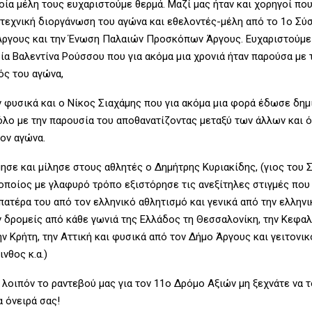
οία μέλη τους ευχαριστούμε θερμά. Μαζί μας ήταν και χορηγοί πο
οτεχνική διοργάνωση του αγώνα και εθελοντές-μέλη από το 1ο Σύ
ργους και την Ένωση Παλαιών Προσκόπων Άργους. Ευχαριστούμε
ία Βαλεντίνα Ρούσσου που για ακόμα μια χρονιά ήταν παρούσα με 
ός του αγώνα,
ν φυσικά και ο Νίκος Σιαχάμης που για ακόμα μια φορά έδωσε δημ
όλο με την παρουσία του αποθανατίζοντας μεταξύ των άλλων και
τον αγώνα.
μησε και μίλησε στους αθλητές ο Δημήτρης Κυριακίδης, (γιος του 
 οποίος με γλαφυρό τρόπο εξιστόρησε τις ανεξίτηλες στιγμές που
ατέρα του από τον ελληνικό αθλητισμό και γενικά από την ελληνι
ν δρομείς από κάθε γωνιά της Ελλάδος τη Θεσσαλονίκη, την Κεφαλ
ην Κρήτη, την Αττική και φυσικά από τον Δήμο Άργους και γειτονι
ινθος κ.α.)
λοιπόν το ραντεβού μας για τον 11ο Δρόμο Αξιών μη ξεχνάτε να τ
α όνειρά σας!