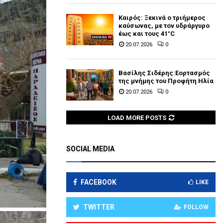
Καιρός: Ξεκινά ο τριήμερος
καύσωνας, με τον υδράργυρο
έως και τους 41°C
20.07.2026
0
Βασίλης Σιδέρης:Εορτασμός
της μνήμης του Προφήτη Ηλία
20.07.2026
0
LOAD MORE POSTS
SOCIAL MEDIA
FACEBOOK
LIKE
TWITTER
FOLLOW