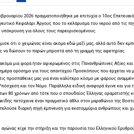
εβρουαρίου 2026 πραγματοποιήθηκε με επιτυχία ο 10ος Επετειακ
γευτικό Κεφαλάρι Άργους που το κελάρυσμα του νερού από τις πη
η υπόκρουση για όλους τους παρευρισκομένους.
μισε ότι ο χειμώνας είναι ακόμα εδώ μαζί μας, αλλά αυτό δεν εμπ
ς να δώσουν το παρών μπροστά από τη γραμμή της αφετηρίας.
 ακόμα μια φορά ήταν αφιερωμένος στις Πανανθρώπινες Αξίες και
ημέρα ορόσημο για τους απανταχού Προσκόπους που έρχεται να μ
τις προσπάθειες μας για έναν καλύτερο κόσμο με φάρους αναμμέν
πόσχεση και τον Νόμο. Παράλληλα ειδική αναφορά έγινε και για τ
ων 80 χρόνων από τότε που ο σπουδαίος Έλληνας οραματιστής κ
ακίδης πετύχαινε έναν πραγματικό άθλο στον μαραθώνιο της Βοστ
οτελούσε διαρκή πηγή έμπνευση για εκατομμύρια ανθρώπους και χ
 αγώνας είχε την στήριξη και την παρουσία του Ελληνικού Ερυθρού