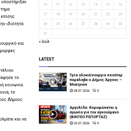
υ υποστήριξαν
10
11
12
13
14
15
16
στημα
17
18
19
20
21
22
23
 επίσης
την ιδιότητά
24
25
26
27
28
29
30
31
« Ιούλ
ιουργικό και
 όμορφες
LATEST
Στέλιου
Τρία ολοκαίνουργια σκούτερ
 άφησε το
παρέλαβε o Δήμος Άργους –
Μυκηνών
κή κοινωνία.
28.07.2026
0
ονιά, το
κούς Δήμους
Αργολίδα: Κορυφώνεται η
αγωνία για τον αγνοούμενο
(ΒΙΝΤΕΟ ΡΕΠΟΡΤΑΖ)
ολμάτε και να
26.07.2026
0