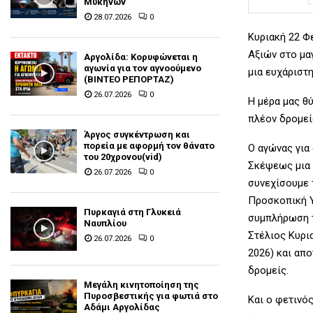
Μυκηνών
28.07.2026
0
Κυριακή 22 Φ
Αξιών στο μα
Αργολίδα: Κορυφώνεται η
αγωνία για τον αγνοούμενο
μια ευχάριστ
(ΒΙΝΤΕΟ ΡΕΠΟΡΤΑΖ)
26.07.2026
0
Η μέρα μας θύ
πλέον δρομεί
Άργος συγκέντρωση και
πορεία με αφορμή τον θάνατο
Ο αγώνας για
του 20χρονου(vid)
Σκέψεως μια 
26.07.2026
0
συνεχίσουμε 
Προσκοπική Υ
Πυρκαγιά στη Γλυκειά
συμπλήρωση τ
Ναυπλίου
Στέλιος Κυρι
26.07.2026
0
2026) και απ
δρομείς.
Μεγάλη κινητοποίηση της
Πυροσβεστικής για φωτιά στο
Και ο φετινός
Αδάμι Αργολίδας