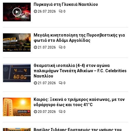
Πυρκαγιά στη Γλυκειά Ναυπλίου
26.07.2026
0
Μεγάλη κινητοποίηση της Πυροσβεστικής για
φωτιά στο Αδάμι Αργολίδας
21.07.2026
0
Θεαματική ισοπαλία (4-4) στον αγώνα
παλαιμάχων Τενεάτη Αθικίων – F.C. Celebrities
Ναυπλίου
21.07.2026
0
Καιρός: Ξεκινά ο τριήμερος καύσωνας, με τον
υδράργυρο έως και τους 41°C
20.07.2026
0
Βασίλης Σιδέρης:Εορτασμός της μνήμης του