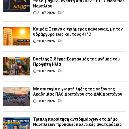
παλαιμάχων Τενεάτη Αθικίων – F.C. Celebrities
Ναυπλίου
21.07.2026
0
Καιρός: Ξεκινά ο τριήμερος καύσωνας, με τον
υδράργυρο έως και τους 41°C
20.07.2026
0
Βασίλης Σιδέρης:Εορτασμός της μνήμης του
Προφήτη Ηλία
20.07.2026
0
Με επιτυχία η γιορτή λήξης της σεζόν της
Ακαδημίας ΠΑΟ Δρεπάνου στο ΔΑΚ Δρεπάνου
18.07.2026
0
Τριπλή παραίτηση αντιδημάρχων στο Δήμο
Ναυπλιέων προκαλεί πολιτικές αναταράξεις