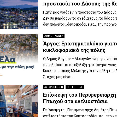
προστασία του Δάσους της Κο
Γιατί” μας νοιάζει” η προστασία του Δάσους
Δεν θα περάσουν τα σχέδια τους ,το δάσος 
δεν πωλείται ,δεν οικοδομείται. Την προηγού
ΔΗΜΟΤΙΚΑ ΝΕΑ
Άργος: Ερωτηματολόγιο για τ
κυκλοφοριακό της πόλης
Ο Δήμος Άργους – Μυκηνών ενημερώνει το
πως βρίσκεται σε εξέλιξη η εκπόνηση νέας
Κυκλοφοριακής Μελέτης για την πόλη του 
Στόχος μας είναι...
ΑΥΤΟΔΙΟΙΚΗΣΗ
Π.Ο.Ε.-Ο.Τ.Α.
Επίσκεψη του Περιφερειάρχη
Πτωχού στα αντλιοστάσια
Επίσκεψη του Περιφερειάρχη Δημήτρη Πτω
αντλιοστάσιο του Κουτσοποδίου και στο κε