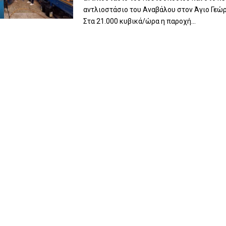
αντλιοστάσιο του Αναβάλου στον Άγιο Γεώρ
Στα 21.000 κυβικά/ώρα η παροχή...