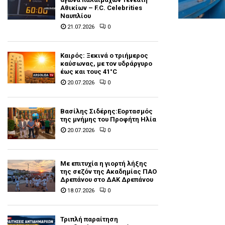
Αθικίων – F.C. Celebrities
Ναυπλίου
21.07.2026
0
Καιρός: Ξεκινά ο τριήμερος
καύσωνας, με τον υδράργυρο
έως και τους 41°C
20.07.2026
0
Βασίλης Σιδέρης:Εορτασμός
της μνήμης του Προφήτη Ηλία
20.07.2026
0
Με επιτυχία η γιορτή λήξης
της σεζόν της Ακαδημίας ΠΑΟ
Δρεπάνου στο ΔΑΚ Δρεπάνου
18.07.2026
0
Τριπλή παραίτηση