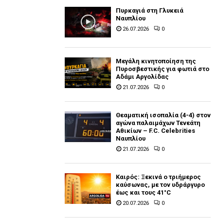
Πυρκαγιά στη Γλυκειά
Ναυπλίου
26.07.2026
0
Μεγάλη κινητοποίηση της
Πυροσβεστικής για φωτιά στο
Αδάμι Αργολίδας
21.07.2026
0
Θεαματική ισοπαλία (4-4) στον
αγώνα παλαιμάχων Τενεάτη
Αθικίων – F.C. Celebrities
Ναυπλίου
21.07.2026
0
Καιρός: Ξεκινά ο τριήμερος
καύσωνας, με τον υδράργυρο
έως και τους 41°C
20.07.2026
0