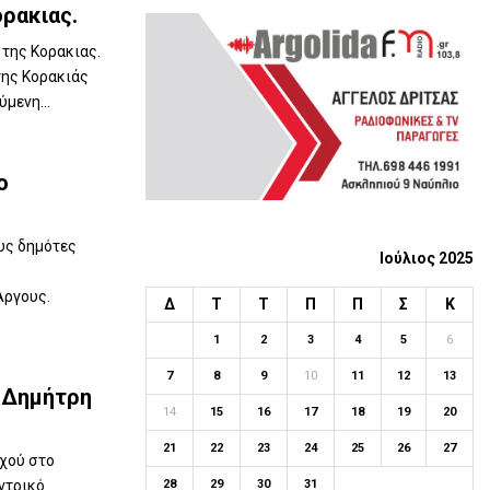
ρακιας.
f
A
o
 της Κορακιας.
r
R
της Κορακιάς
:
μενη...
C
H
ο
υς δημότες
Ιούλιος 2025
Άργους.
Δ
Τ
Τ
Π
Π
Σ
Κ
1
2
3
4
5
6
7
8
9
10
11
12
13
 Δημήτρη
14
15
16
17
18
19
20
21
22
23
24
25
26
27
χού στο
28
29
30
31
ντρικό