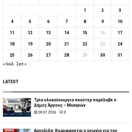
1
2
3
4
5
6
7
8
9
10
11
12
13
14
15
16
17
18
19
20
21
22
23
24
25
26
27
28
29
30
31
« Ιούλ
Σεπ »
LATEST
Τρία ολοκαίνουργια σκούτερ παρέλαβε o
Δήμος Άργους – Μυκηνών
28.07.2026
0
Αργολίδα: Κορυφώνεται η αγωνία για τον