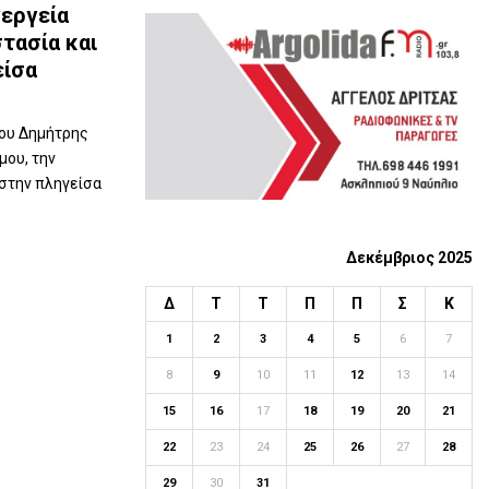
εργεία
f
A
o
τασία και
r
R
είσα
:
C
ίου Δημήτρης
H
μου, την
 στην πληγείσα
Δεκέμβριος 2025
Δ
Τ
Τ
Π
Π
Σ
Κ
1
2
3
4
5
6
7
8
9
10
11
12
13
14
15
16
17
18
19
20
21
22
23
24
25
26
27
28
29
30
31