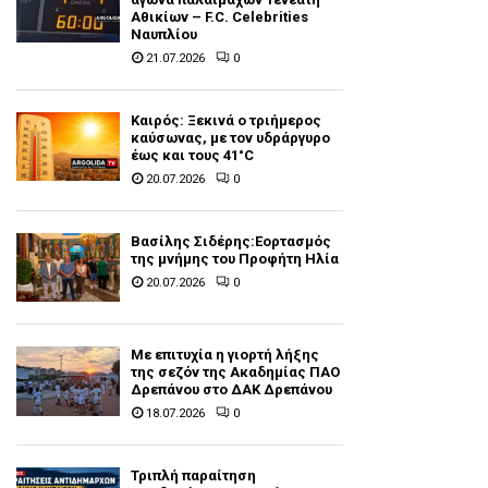
Αθικίων – F.C. Celebrities
Ναυπλίου
21.07.2026
0
Καιρός: Ξεκινά ο τριήμερος
καύσωνας, με τον υδράργυρο
έως και τους 41°C
20.07.2026
0
Βασίλης Σιδέρης:Εορτασμός
της μνήμης του Προφήτη Ηλία
20.07.2026
0
Με επιτυχία η γιορτή λήξης
της σεζόν της Ακαδημίας ΠΑΟ
Δρεπάνου στο ΔΑΚ Δρεπάνου
18.07.2026
0
Τριπλή παραίτηση