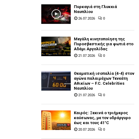
Πυρκαγιά στη Γλυκειά
Ναυπλίου
26.07.2026
0
Μεγάλη κινητοποίηση της
Πυροσβεστικής για φωτιά στο
Αδάμι Αργολίδας
21.07.2026
0
Θεαματική ισοπαλία (4-4) στον
αγώνα παλαιμάχων Τενεάτη
Αθικίων – F.C. Celebrities
Ναυπλίου
21.07.2026
0
Καιρός: Ξεκινά ο τριήμερος
καύσωνας, με τον υδράργυρο
έως και τους 41°C
20.07.2026
0