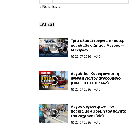
« Νοέ
Ιαν »
LATEST
Τρία ολοκαίνουργια σκούτερ
παρέλαβε o Δήμος Άργους –
Μυκηνών
28.07.2026
0
Αργολίδα: Κορυφώνεται η
αγωνία για τον αγνοούμενο
(ΒΙΝΤΕΟ ΡΕΠΟΡΤΑΖ)
26.07.2026
0
Άργος συγκέντρωση και
πορεία με αφορμή τον θάνατο
του 20χρονου(vid)
26.07.2026
0