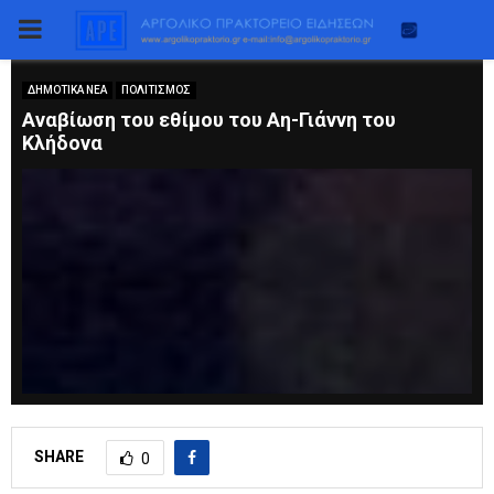
PRIMARY
MENU
ΔΗΜΟΤΙΚΑ ΝΕΑ
ΠΟΛΙΤΙΣΜΟΣ
Aναβίωση του εθίμου του Αη-Γιάννη του
Κλήδονα
SHARE
0