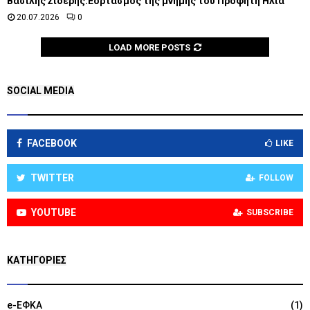
Βασίλης Σιδέρης:Εορτασμός της μνήμης του Προφήτη Ηλία
20.07.2026
0
LOAD MORE POSTS
SOCIAL MEDIA
FACEBOOK
LIKE
TWITTER
FOLLOW
YOUTUBE
SUBSCRIBE
KΑΤΗΓΟΡΊΕΣ
e-ΕΦΚΑ
(1)