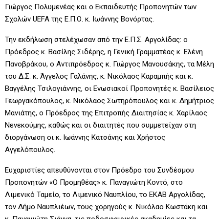
Γιώργος Πολυμενέας και ο Εκπαιδευτής Προπονητών των
Σχολών UEFA της Ε.Π.Ο. κ. Ιωάννης Βονόρτας.
Την εκδήλωση στελέχωσαν από την Ε.Π.Σ. Αργολίδας: ο
Πρόεδρος κ. Βασίλης Σιδέρης, η Γενική Γραμματέας κ. Ελένη
Πανοβράκου, ο Αντιπρόεδρος κ. Γιώργος Μανουσάκης, τα Μέλη
του Δ.Σ. κ. Άγγελος Γαλάνης, κ. Νικόλαος Καραμπής και κ.
Βαγγέλης Τσιλογιάννης, οι Ενωσιακοί Προπονητές κ. Βασίλειος
Γεωργακόπουλος, κ. Νικόλαος Σωτηρόπουλος και κ. Δημήτριος
Μανιάτης, ο Πρόεδρος της Επιτροπής Διαιτησίας κ. Χαρίλαος
Νενεκούμης, καθώς και οι διαιτητές που συμμετείχαν στη
διοργάνωση οι κ. Ιωάννης Κατσάνης και Χρήστος
Αγγελόπουλος.
Ευχαριστίες απευθύνονται στον Πρόεδρο του Συνδέσμου
Προπονητών «Ο Προμηθέας» κ. Παναγιώτη Κοντό, στο
Λιμενικό Ταμείο, το Λιμενικό Ναυπλίου, το ΕΚΑΒ Αργολίδας,
τον Δήμο Ναυπλιέων, τους χορηγούς κ. Νικόλαο Κωστάκη και
κ. Παναγιώτη Σιάννα, τις ποδοσφαιρικές ακαδημίες και τα