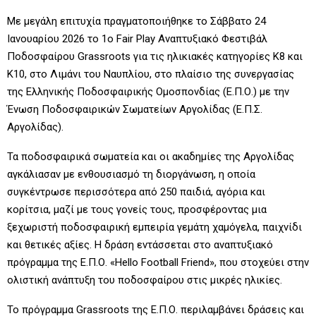
Με μεγάλη επιτυχία πραγματοποιήθηκε το Σάββατο 24
Ιανουαρίου 2026 το 1ο Fair Play Αναπτυξιακό Φεστιβάλ
Ποδοσφαίρου Grassroots για τις ηλικιακές κατηγορίες Κ8 και
Κ10, στο Λιμάνι του Ναυπλίου, στο πλαίσιο της συνεργασίας
της Ελληνικής Ποδοσφαιρικής Ομοσπονδίας (Ε.Π.Ο.) με την
Ένωση Ποδοσφαιρικών Σωματείων Αργολίδας (Ε.Π.Σ.
Αργολίδας).
Τα ποδοσφαιρικά σωματεία και οι ακαδημίες της Αργολίδας
αγκάλιασαν με ενθουσιασμό τη διοργάνωση, η οποία
συγκέντρωσε περισσότερα από 250 παιδιά, αγόρια και
κορίτσια, μαζί με τους γονείς τους, προσφέροντας μια
ξεχωριστή ποδοσφαιρική εμπειρία γεμάτη χαμόγελα, παιχνίδι
και θετικές αξίες. Η δράση εντάσσεται στο αναπτυξιακό
πρόγραμμα της Ε.Π.Ο. «Hello Football Friend», που στοχεύει στην
ολιστική ανάπτυξη του ποδοσφαίρου στις μικρές ηλικίες.
Το πρόγραμμα Grassroots της Ε.Π.Ο. περιλαμβάνει δράσεις και