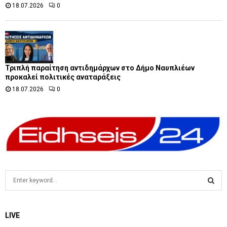
18.07.2026
0
Τριπλή παραίτηση αντιδημάρχων στο Δήμο Ναυπλιέων
προκαλεί πολιτικές αναταράξεις
18.07.2026
0
S
e
a
S
r
LIVE
c
E