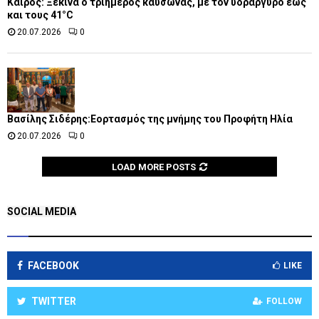
Καιρός: Ξεκινά ο τριήμερος καύσωνας, με τον υδράργυρο έως
και τους 41°C
20.07.2026
0
Βασίλης Σιδέρης:Εορτασμός της μνήμης του Προφήτη Ηλία
20.07.2026
0
LOAD MORE POSTS
SOCIAL MEDIA
FACEBOOK
LIKE
TWITTER
FOLLOW