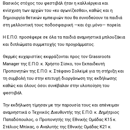
Βασικός στόχος του φεστιβάλ ήταν η καλλιέργεια και
ενίσχυση των αρχών του «ευ αγωνίζεσθαι», καθώς και η
δημιουργία θετικών εμπειριών που θα συνοδεύουν τα παιδιά
στη μελλοντική τους ποδοσφαιρική —και όχι μόνο— πορεία.
Η Ε.Π.Ο. προσέφερε σε όλα τα παιδιά αναμνηστικά μπλουζάκια
και διπλώματα συμμετοχής του προγράμματος.
Θερμές ευχαριστίες εκφράζονται προς τον Grassroots
Manager της Ε.Π.Ο. κ. Χρήστο Σίσκο, τον Εκπαιδευτή
Προπονητών της Ε.Π.Ο. κ. Στέφανο Σολεϊμέ για τη στήριξη και
τη συμβολή του στην επιτυχή διοργάνωση της εκδήλωσης
καθώς και όλους όσοι συνέβαλαν στην υλοποίηση του
φεστιβάλ.
Την εκδήλωση τίμησαν με την παρουσία τους και απένειμαν
αναμνηστικά ο Τεχνικός Διευθυντής της Ε.Π.Ο. κ. Δημήτριος
Παπαδόπουλος, ο Προπονητής της Εθνικής Ομάδας Κ15 κ.
Στέλιος Μπίκας, ο Αναλυτής της Εθνικής Ομάδας Κ21 κ.